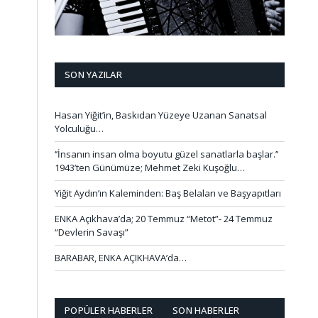
SON YAZILAR
Hasan Yiğit’in, Baskıdan Yüzeye Uzanan Sanatsal
Yolculuğu…
‘’İnsanın insan olma boyutu güzel sanatlarla başlar.’’
1943’ten Günümüze; Mehmet Zeki Kuşoğlu…
Yiğit Aydın’ın Kaleminden: Baş Belaları ve Başyapıtları
ENKA Açıkhava’da; 20 Temmuz “Metot”- 24 Temmuz
“Devlerin Savaşı”
BARABAR, ENKA AÇIKHAVA’da…
POPÜLER HABERLER
SON HABERLER