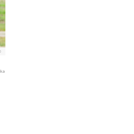
0
şka