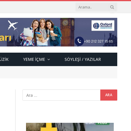
ÜZIK
YEME İÇME
SÖYLEŞI / YAZILAR
Video
oynatıcı