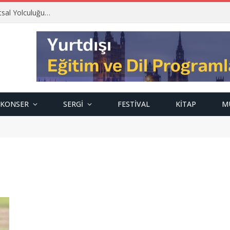
tsal Yolculuğu…
KONSER
SERGI
FESTIVAL
KITAP
M