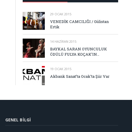
29 OCAK 2015
VENEDİK CAMCILIĞI / Gülistan
Ertik
14 HAZIRAN 2015
BAYKAL SARAN OYUNCULUK
ÖDÜLÜ FULYA KOÇAK’IN…
19 OCAK 2015
Akbank Sanat’ta Ocak’ta Şiir Var
GENEL BILGI