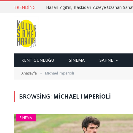
TRENDING
Hasan Yiğit’in, Baskıdan Yüzeye Uzanan Sana
KENT GÜNLÜĞÜ
SINEMA
SAHNE
Anasayfa
Michael Imperioli
»
BROWSING:
MICHAEL IMPERIOLI
SINEMA