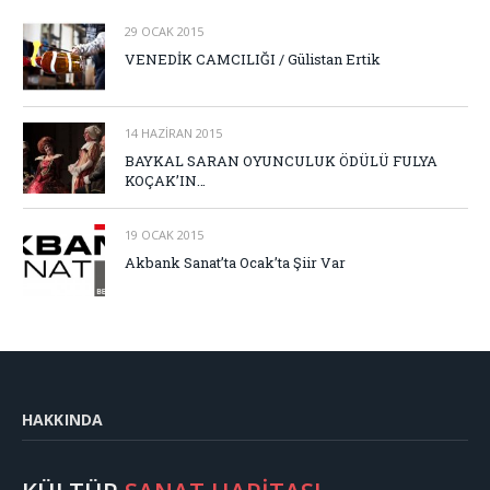
29 OCAK 2015
VENEDİK CAMCILIĞI / Gülistan Ertik
14 HAZIRAN 2015
BAYKAL SARAN OYUNCULUK ÖDÜLÜ FULYA
KOÇAK’IN…
19 OCAK 2015
Akbank Sanat’ta Ocak’ta Şiir Var
HAKKINDA