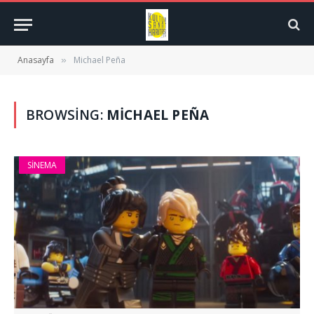
Anasayfa
Michael Peña
»
BROWSING:
MICHAEL PEÑA
SINEMA