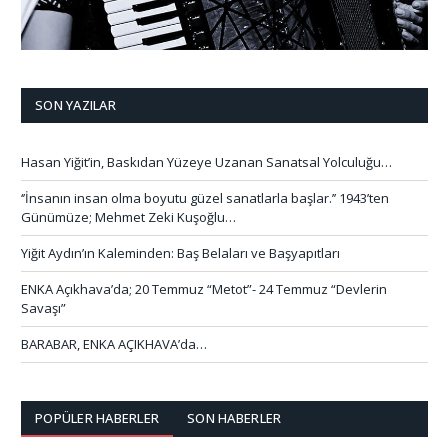
SON YAZILAR
Hasan Yiğit’in, Baskıdan Yüzeye Uzanan Sanatsal Yolculuğu…
‘’İnsanın insan olma boyutu güzel sanatlarla başlar.’’ 1943’ten
Günümüze; Mehmet Zeki Kuşoğlu…
Yiğit Aydın’ın Kaleminden: Baş Belaları ve Başyapıtları
ENKA Açıkhava’da; 20 Temmuz “Metot”- 24 Temmuz “Devlerin
Savaşı”
BARABAR, ENKA AÇIKHAVA’da…
POPÜLER HABERLER
SON HABERLER