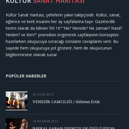
KÜLTÜR
SANAT HARİTASI
Kültür Sanat Haritası, şehirlerin yakın takipçisidir. Kültür, sanat,
eğlence ve kent insanını her ay sayfalarına taşır. Gazetecilik
terimi olarak da bilinen 5N 1K""Ne? Nerede? Ne zaman? Nasıl?
Neden? ve Kim?" prensibini öngörerek sayfalarının konseptini
hazırlarken okuyucuya soracağı soruların cevaplarını verir. Bu
sayede hem okuyucuya yol gösterir, hem de okuyucunun
bilgilenmesine olanak sunar.
POPÜLER HABERLER
29 OCAK 2015
VENEDİK CAMCILIĞI / Gülistan Ertik
14 HAZIRAN 2015
BAYKAL SARAN OYUNCULUK ÖDÜLÜ FULYA