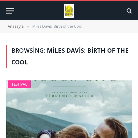
Anasayfa
Miles Davis: Birth of the Cool
»
BROWSING:
MILES DAVIS: BIRTH OF THE
COOL
FESTIVAL