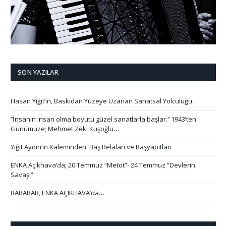
SON YAZILAR
Hasan Yiğit’in, Baskıdan Yüzeye Uzanan Sanatsal Yolculuğu…
‘’İnsanın insan olma boyutu güzel sanatlarla başlar.’’ 1943’ten
Günümüze; Mehmet Zeki Kuşoğlu…
Yiğit Aydın’ın Kaleminden: Baş Belaları ve Başyapıtları
ENKA Açıkhava’da; 20 Temmuz “Metot”- 24 Temmuz “Devlerin
Savaşı”
BARABAR, ENKA AÇIKHAVA’da…