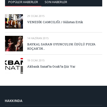
POPÜLER HABERLER
SON HABERLER
29 OCAK 2015
VENEDİK CAMCILIĞI / Gülistan Ertik
14 HAZIRAN 2015
BAYKAL SARAN OYUNCULUK ÖDÜLÜ FULYA
KOÇAK’IN…
19 OCAK 2015
Akbank Sanat’ta Ocak’ta Şiir Var
HAKKINDA