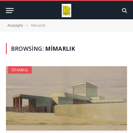
Anasayfa
Mimarlık
»
BROWSING:
MIMARLIK
İSTANBUL