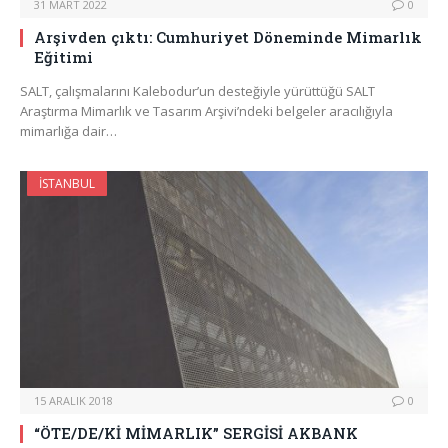
31 MART 2022
0
Arşivden çıktı: Cumhuriyet Döneminde Mimarlık
Eğitimi
SALT, çalışmalarını Kalebodur’un desteğiyle yürüttüğü SALT
Araştırma Mimarlık ve Tasarım Arşivi’ndeki belgeler aracılığıyla
mimarlığa dair…
İSTANBUL
15 ARALIK 2018
0
“ÖTE/DE/Kİ MİMARLIK” SERGİSİ AKBANK