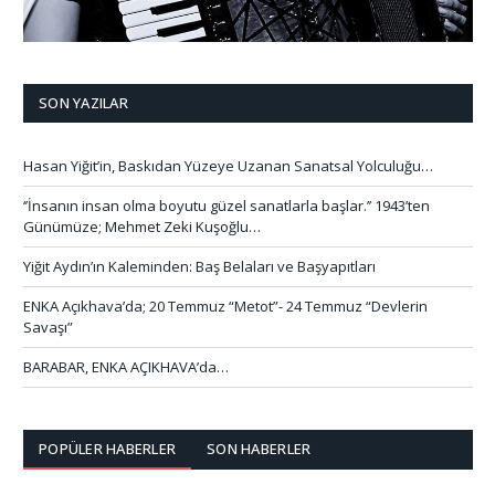
SON YAZILAR
Hasan Yiğit’in, Baskıdan Yüzeye Uzanan Sanatsal Yolculuğu…
‘’İnsanın insan olma boyutu güzel sanatlarla başlar.’’ 1943’ten
Günümüze; Mehmet Zeki Kuşoğlu…
Yiğit Aydın’ın Kaleminden: Baş Belaları ve Başyapıtları
ENKA Açıkhava’da; 20 Temmuz “Metot”- 24 Temmuz “Devlerin
Savaşı”
BARABAR, ENKA AÇIKHAVA’da…
POPÜLER HABERLER
SON HABERLER