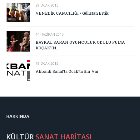
29 OCAK 2015
VENEDİK CAMCILIĞI / Gülistan Ertik
14 HAZIRAN 2015
BAYKAL SARAN OYUNCULUK ÖDÜLÜ FULYA
KOÇAK’IN…
19 OCAK 2015
Akbank Sanat’ta Ocak’ta Şiir Var
HAKKINDA
KÜLTÜR
SANAT HARİTASI