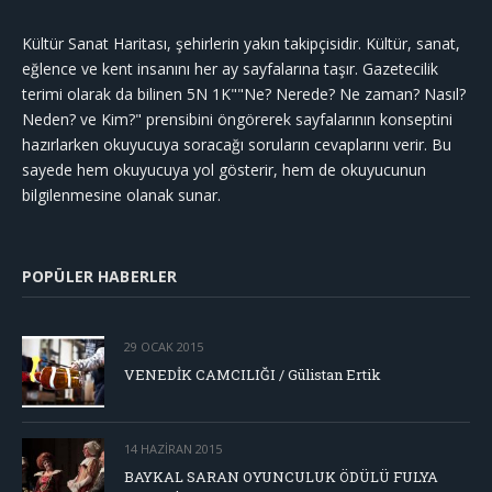
Kültür Sanat Haritası, şehirlerin yakın takipçisidir. Kültür, sanat,
eğlence ve kent insanını her ay sayfalarına taşır. Gazetecilik
terimi olarak da bilinen 5N 1K""Ne? Nerede? Ne zaman? Nasıl?
Neden? ve Kim?" prensibini öngörerek sayfalarının konseptini
hazırlarken okuyucuya soracağı soruların cevaplarını verir. Bu
sayede hem okuyucuya yol gösterir, hem de okuyucunun
bilgilenmesine olanak sunar.
POPÜLER HABERLER
29 OCAK 2015
VENEDİK CAMCILIĞI / Gülistan Ertik
14 HAZIRAN 2015
BAYKAL SARAN OYUNCULUK ÖDÜLÜ FULYA