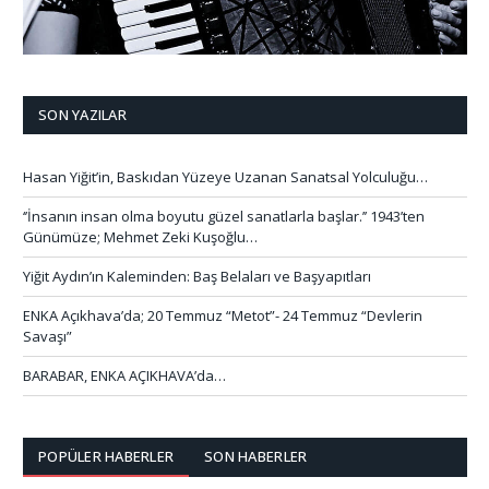
SON YAZILAR
Hasan Yiğit’in, Baskıdan Yüzeye Uzanan Sanatsal Yolculuğu…
‘’İnsanın insan olma boyutu güzel sanatlarla başlar.’’ 1943’ten
Günümüze; Mehmet Zeki Kuşoğlu…
Yiğit Aydın’ın Kaleminden: Baş Belaları ve Başyapıtları
ENKA Açıkhava’da; 20 Temmuz “Metot”- 24 Temmuz “Devlerin
Savaşı”
BARABAR, ENKA AÇIKHAVA’da…
POPÜLER HABERLER
SON HABERLER