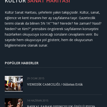
KÜLTÜR
SANAT HARİTASI
Kültür Sanat Haritası, şehirlerin yakın takipçisidir. Kültür, sanat,
eğlence ve kent insanını her ay sayfalarına taşır. Gazetecilik
terimi olarak da bilinen 5N 1K""Ne? Nerede? Ne zaman? Nasıl?
Neden? ve Kim?" prensibini öngörerek sayfalarının konseptini
hazırlarken okuyucuya soracağı soruların cevaplarını verir. Bu
sayede hem okuyucuya yol gösterir, hem de okuyucunun
bilgilenmesine olanak sunar.
POPÜLER HABERLER
29 OCAK 2015
VENEDİK CAMCILIĞI / Gülistan Ertik
14 HAZIRAN 2015
BAYKAL SARAN OYUNCULUK ÖDÜLÜ FULYA