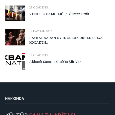
29 OCAK 2015
VENEDİK CAMCILIĞI / Gülistan Ertik
14 HAZIRAN 2015
BAYKAL SARAN OYUNCULUK ÖDÜLÜ FULYA
KOÇAK’IN…
19 OCAK 2015
Akbank Sanat’ta Ocak’ta Şiir Var
HAKKINDA