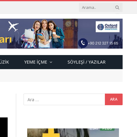
ÜZIK
YEME İÇME
SÖYLEŞI / YAZILAR
Video
oynatıcı