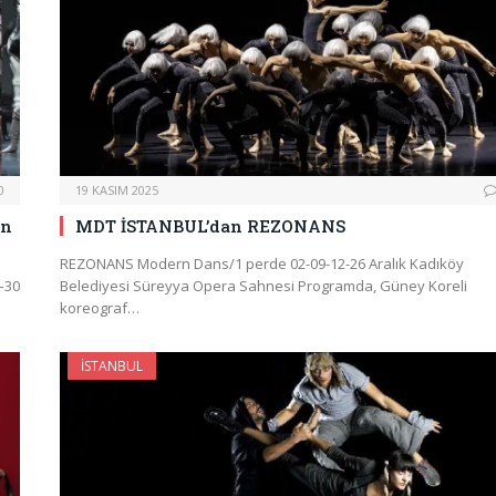
0
19 KASIM 2025
ün
MDT İSTANBUL’dan REZONANS
REZONANS Modern Dans/1 perde 02-09-12-26 Aralık Kadıköy
4–30
Belediyesi Süreyya Opera Sahnesi Programda, Güney Koreli
koreograf…
İSTANBUL