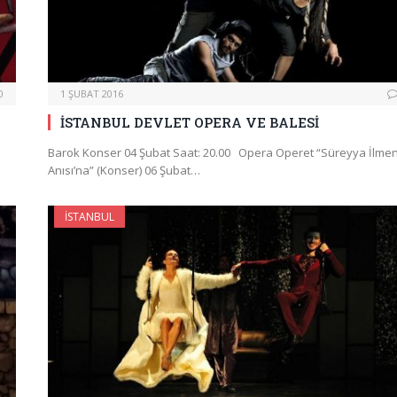
0
1 ŞUBAT 2016
İSTANBUL DEVLET OPERA VE BALESİ
Barok Konser 04 Şubat Saat: 20.00 Opera Operet “Süreyya İlme
Anısı’na” (Konser) 06 Şubat…
İSTANBUL