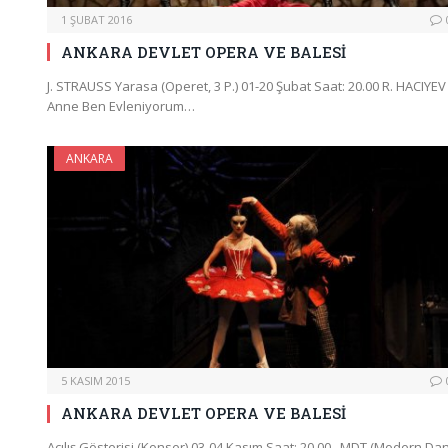
1 ŞUBAT 2016
ANKARA DEVLET OPERA VE BALESİ
J. STRAUSS Yarasa (Operet, 3 P.) 01-20 Şubat Saat: 20.00 R. HACIYEV
Anne Ben Evleniyorum…
ANKARA
5 KASIM 2015
ANKARA DEVLET OPERA VE BALESİ
Açılış Gösterisi (Konser) 03-04 Kasım Saat: 20.00 MDT (Modern Dan