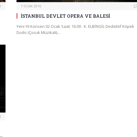
0
7 OCAK 2016
İSTANBUL DEVLET OPERA VE BALESİ
Yeni Yıl Konseri 02 Ocak Saat: 16.00 K. ELBİNGİL Dedektif Köpek
Dodo (Çocuk Müzikali)…
0
s,