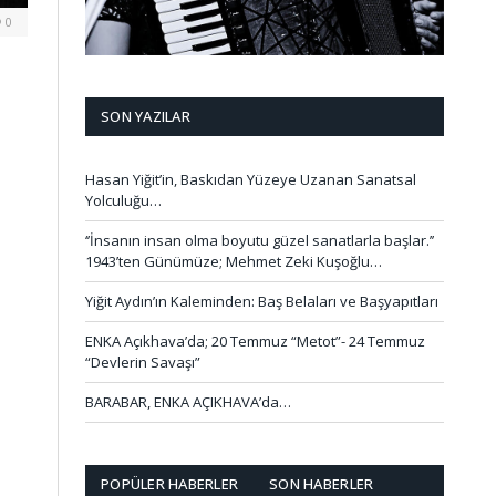
0
SON YAZILAR
Hasan Yiğit’in, Baskıdan Yüzeye Uzanan Sanatsal
Yolculuğu…
‘’İnsanın insan olma boyutu güzel sanatlarla başlar.’’
1943’ten Günümüze; Mehmet Zeki Kuşoğlu…
Yiğit Aydın’ın Kaleminden: Baş Belaları ve Başyapıtları
ENKA Açıkhava’da; 20 Temmuz “Metot”- 24 Temmuz
“Devlerin Savaşı”
BARABAR, ENKA AÇIKHAVA’da…
POPÜLER HABERLER
SON HABERLER