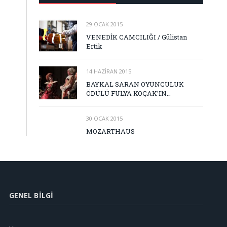
29 OCAK 2015
VENEDİK CAMCILIĞI / Gülistan
Ertik
14 HAZIRAN 2015
BAYKAL SARAN OYUNCULUK
ÖDÜLÜ FULYA KOÇAK’IN…
30 OCAK 2015
MOZARTHAUS
GENEL BILGI