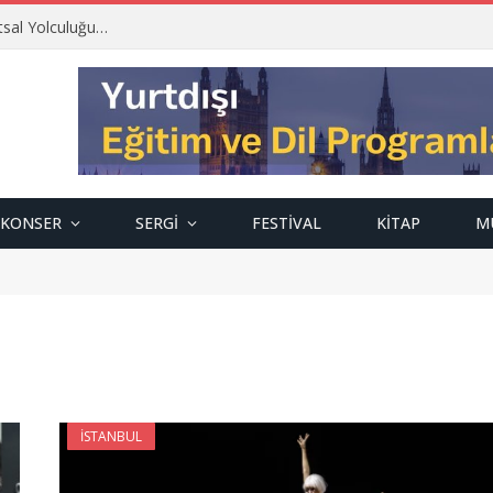
tsal Yolculuğu…
KONSER
SERGI
FESTIVAL
KITAP
M
İSTANBUL