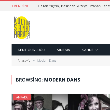
TRENDING
Hasan Yiğit’in, Baskıdan Yüzeye Uzanan Sana
KENT GÜNLÜĞÜ
SINEMA
SAHNE
Anasayfa
Modern Dans
»
BROWSING:
MODERN DANS
ANKARA