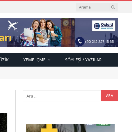
ÜZIK
YEME İÇME
SÖYLEŞI / YAZILAR
Video
oynatıcı