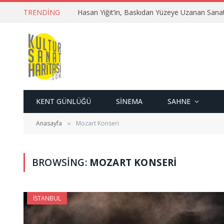
TRENDING
Hasan Yiğit’in, Baskıdan Yüzeye Uzanan Sana
KENT GÜNLÜĞÜ
SINEMA
SAHNE
Anasayfa
Mozart Konseri
»
BROWSING:
MOZART KONSERI
İSTANBUL