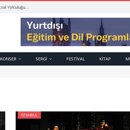
tsal Yolculuğu…
KONSER
SERGI
FESTIVAL
KITAP
M
İSTANBUL