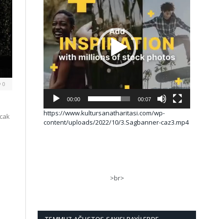
0
00:00
00:07
https://www.kultursanatharitasi.com/wp-
Ocak
content/uploads/2022/10/3.Sagbanner-caz3.mp4
>br>