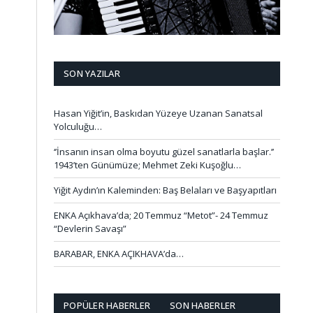
SON YAZILAR
Hasan Yiğit’in, Baskıdan Yüzeye Uzanan Sanatsal
Yolculuğu…
‘’İnsanın insan olma boyutu güzel sanatlarla başlar.’’
1943’ten Günümüze; Mehmet Zeki Kuşoğlu…
Yiğit Aydın’ın Kaleminden: Baş Belaları ve Başyapıtları
ENKA Açıkhava’da; 20 Temmuz “Metot”- 24 Temmuz
“Devlerin Savaşı”
BARABAR, ENKA AÇIKHAVA’da…
POPÜLER HABERLER
SON HABERLER