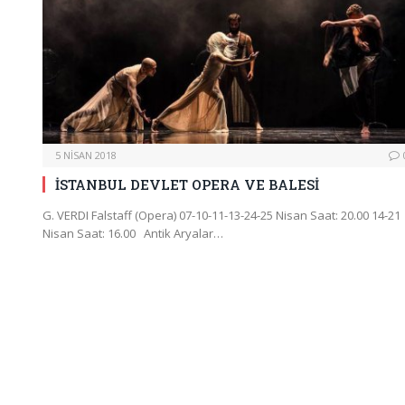
5 NISAN 2018
İSTANBUL DEVLET OPERA VE BALESİ
G. VERDI Falstaff (Opera) 07-10-11-13-24-25 Nisan Saat: 20.00 14-21
Nisan Saat: 16.00 Antik Aryalar…