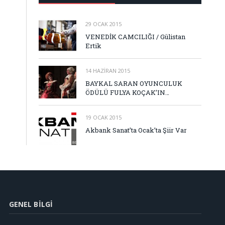
29 OCAK 2015
VENEDİK CAMCILIĞI / Gülistan
Ertik
14 HAZIRAN 2015
BAYKAL SARAN OYUNCULUK
ÖDÜLÜ FULYA KOÇAK’IN…
19 OCAK 2015
Akbank Sanat’ta Ocak’ta Şiir Var
GENEL BILGI