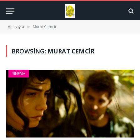
Anasayfa
Murat Cemcir
»
BROWSING:
MURAT CEMCIR
SINEMA