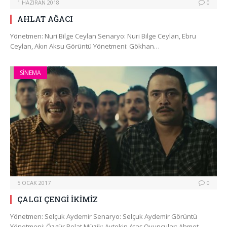
1 HAZIRAN 2018
0
AHLAT AĞACI
Yönetmen: Nuri Bilge Ceylan Senaryo: Nuri Bilge Ceylan, Ebru
Ceylan, Akın Aksu Görüntü Yönetmeni: Gökhan…
SINEMA
5 OCAK 2017
0
ÇALGI ÇENGİ İKİMİZ
Yönetmen: Selçuk Aydemir Senaryo: Selçuk Aydemir Görüntü
Yönetmeni: Özgür Polat Müzik: Aytekin Ataş Oyuncular: Ahmet…