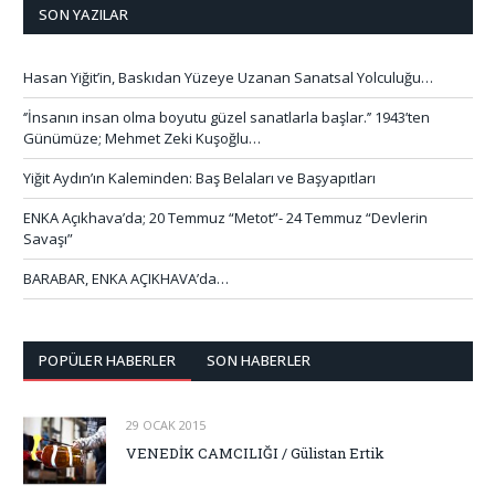
SON YAZILAR
Hasan Yiğit’in, Baskıdan Yüzeye Uzanan Sanatsal Yolculuğu…
‘’İnsanın insan olma boyutu güzel sanatlarla başlar.’’ 1943’ten
Günümüze; Mehmet Zeki Kuşoğlu…
Yiğit Aydın’ın Kaleminden: Baş Belaları ve Başyapıtları
ENKA Açıkhava’da; 20 Temmuz “Metot”- 24 Temmuz “Devlerin
Savaşı”
BARABAR, ENKA AÇIKHAVA’da…
POPÜLER HABERLER
SON HABERLER
29 OCAK 2015
VENEDİK CAMCILIĞI / Gülistan Ertik