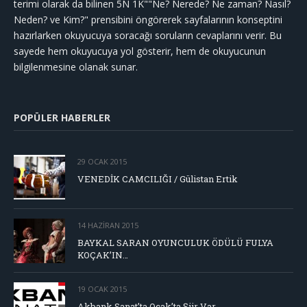
terimi olarak da bilinen 5N 1K""Ne? Nerede? Ne zaman? Nasıl?
Neden? ve Kim?" prensibini öngörerek sayfalarının konseptini
hazırlarken okuyucuya soracağı soruların cevaplarını verir. Bu
sayede hem okuyucuya yol gösterir, hem de okuyucunun
bilgilenmesine olanak sunar.
POPÜLER HABERLER
29 OCAK 2015
VENEDİK CAMCILIĞI / Gülistan Ertik
14 HAZIRAN 2015
BAYKAL SARAN OYUNCULUK ÖDÜLÜ FULYA
KOÇAK’IN…
19 OCAK 2015
Akbank Sanat’ta Ocak’ta Şiir Var