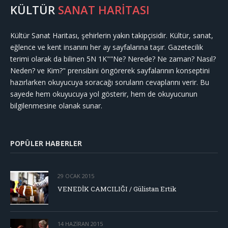
KÜLTÜR
SANAT HARİTASI
Kültür Sanat Haritası, şehirlerin yakın takipçisidir. Kültür, sanat,
eğlence ve kent insanını her ay sayfalarına taşır. Gazetecilik
terimi olarak da bilinen 5N 1K""Ne? Nerede? Ne zaman? Nasıl?
Neden? ve Kim?" prensibini öngörerek sayfalarının konseptini
hazırlarken okuyucuya soracağı soruların cevaplarını verir. Bu
sayede hem okuyucuya yol gösterir, hem de okuyucunun
bilgilenmesine olanak sunar.
POPÜLER HABERLER
29 OCAK 2015
VENEDİK CAMCILIĞI / Gülistan Ertik
14 HAZIRAN 2015