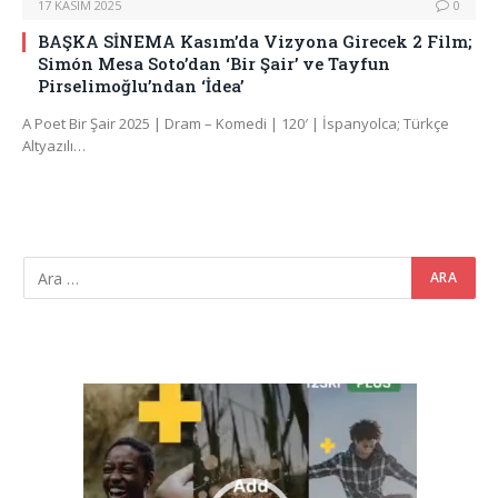
17 KASIM 2025
0
BAŞKA SİNEMA Kasım’da Vizyona Girecek 2 Film;
Simón Mesa Soto’dan ‘Bir Şair’ ve Tayfun
Pirselimoğlu’ndan ‘İdea’
A Poet Bir Şair 2025 | Dram – Komedi | 120′ | İspanyolca; Türkçe
Altyazılı…
Video
oynatıcı