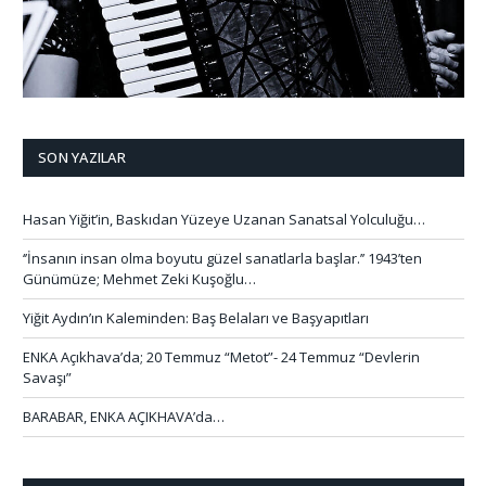
SON YAZILAR
Hasan Yiğit’in, Baskıdan Yüzeye Uzanan Sanatsal Yolculuğu…
‘’İnsanın insan olma boyutu güzel sanatlarla başlar.’’ 1943’ten
Günümüze; Mehmet Zeki Kuşoğlu…
Yiğit Aydın’ın Kaleminden: Baş Belaları ve Başyapıtları
ENKA Açıkhava’da; 20 Temmuz “Metot”- 24 Temmuz “Devlerin
Savaşı”
BARABAR, ENKA AÇIKHAVA’da…