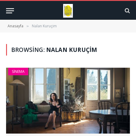
Anasayfa
Nalan Kuruçim
»
BROWSING:
NALAN KURUÇIM
SINEMA