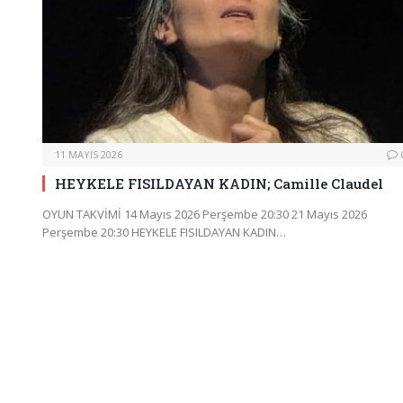
11 MAYIS 2026
HEYKELE FISILDAYAN KADIN; Camille Claudel
OYUN TAKVİMİ 14 Mayıs 2026 Perşembe 20:30 21 Mayıs 2026
Perşembe 20:30 HEYKELE FISILDAYAN KADIN…