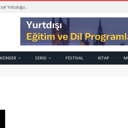
tsal Yolculuğu…
KONSER
SERGI
FESTIVAL
KITAP
M