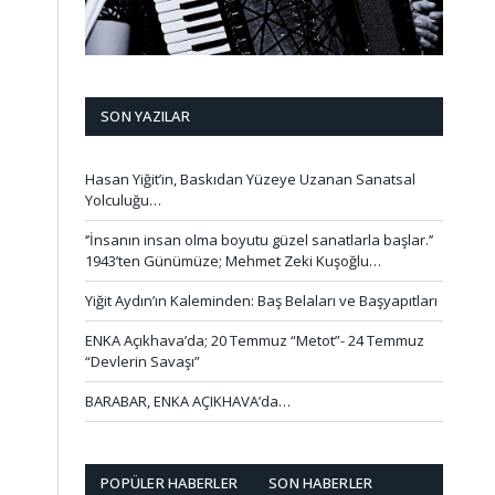
SON YAZILAR
Hasan Yiğit’in, Baskıdan Yüzeye Uzanan Sanatsal
Yolculuğu…
‘’İnsanın insan olma boyutu güzel sanatlarla başlar.’’
1943’ten Günümüze; Mehmet Zeki Kuşoğlu…
Yiğit Aydın’ın Kaleminden: Baş Belaları ve Başyapıtları
ENKA Açıkhava’da; 20 Temmuz “Metot”- 24 Temmuz
“Devlerin Savaşı”
BARABAR, ENKA AÇIKHAVA’da…
POPÜLER HABERLER
SON HABERLER