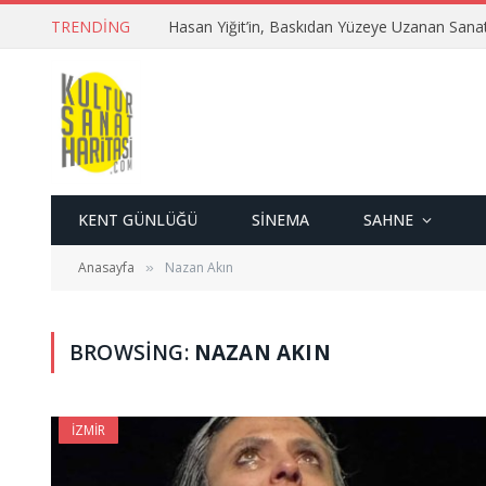
TRENDING
Hasan Yiğit’in, Baskıdan Yüzeye Uzanan Sana
KENT GÜNLÜĞÜ
SINEMA
SAHNE
Anasayfa
Nazan Akın
»
BROWSING:
NAZAN AKIN
İZMIR