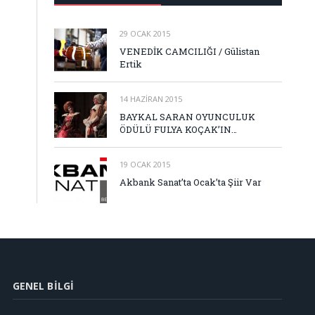
29 OCAK 2015
VENEDİK CAMCILIĞI / Gülistan
Ertik
14 HAZIRAN 2015
BAYKAL SARAN OYUNCULUK
ÖDÜLÜ FULYA KOÇAK’IN…
19 OCAK 2015
Akbank Sanat’ta Ocak’ta Şiir Var
GENEL BILGI