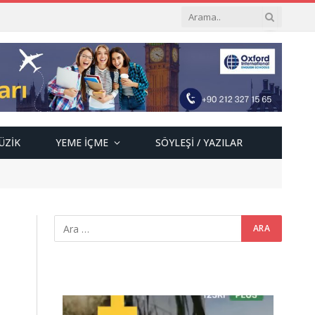
ÜZIK
YEME İÇME
SÖYLEŞI / YAZILAR
Video
oynatıcı