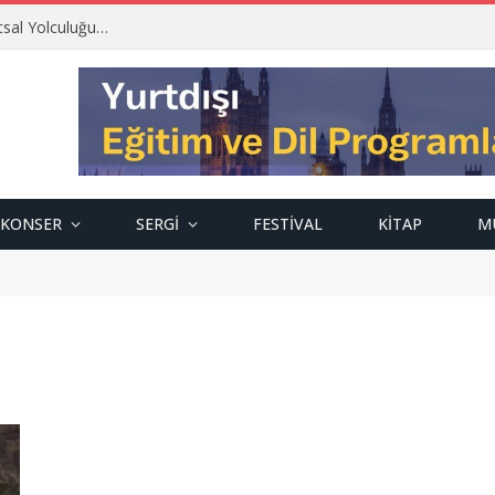
tsal Yolculuğu…
KONSER
SERGI
FESTIVAL
KITAP
M