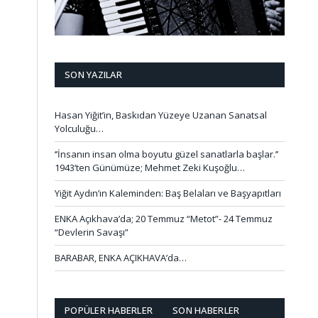
SON YAZILAR
Hasan Yiğit’in, Baskıdan Yüzeye Uzanan Sanatsal
Yolculuğu…
‘’İnsanın insan olma boyutu güzel sanatlarla başlar.’’
1943’ten Günümüze; Mehmet Zeki Kuşoğlu…
Yiğit Aydın’ın Kaleminden: Baş Belaları ve Başyapıtları
ENKA Açıkhava’da; 20 Temmuz “Metot”- 24 Temmuz
“Devlerin Savaşı”
BARABAR, ENKA AÇIKHAVA’da…
POPÜLER HABERLER
SON HABERLER