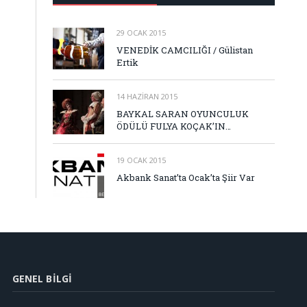
29 OCAK 2015
VENEDİK CAMCILIĞI / Gülistan
Ertik
14 HAZIRAN 2015
BAYKAL SARAN OYUNCULUK
ÖDÜLÜ FULYA KOÇAK’IN…
19 OCAK 2015
Akbank Sanat’ta Ocak’ta Şiir Var
GENEL BILGI