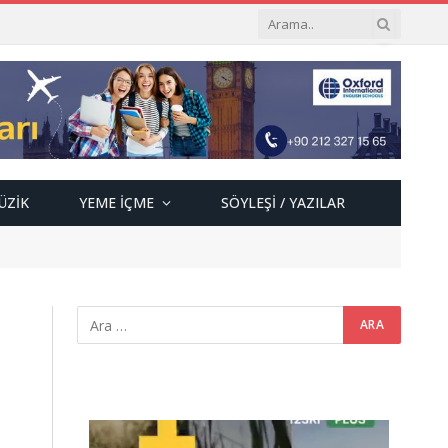
ÜZIK
YEME İÇME
SÖYLEŞI / YAZILAR
Video
oynatıcı