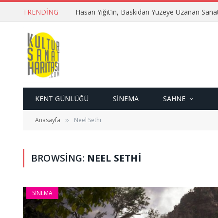
TRENDING
Hasan Yiğit’in, Baskıdan Yüzeye Uzanan Sana
KENT GÜNLÜĞÜ
SINEMA
SAHNE
Anasayfa
Neel Sethi
»
BROWSING:
NEEL SETHI
SINEMA