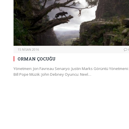
15 NISAN 2016
ORMAN ÇOCUĞU
Yönetmen: Jon Favreau Senaryo: Justin Marks Görüntü Yönetmeni:
Bill Pope Müzik: John Debney Oyuncu: Neel…