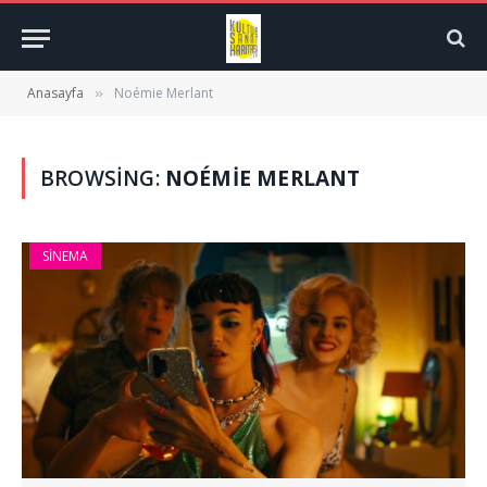
Anasayfa
Noémie Merlant
»
BROWSING:
NOÉMIE MERLANT
SINEMA