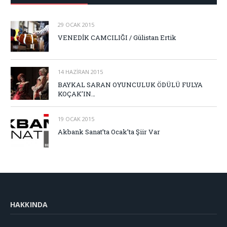
29 OCAK 2015
VENEDİK CAMCILIĞI / Gülistan Ertik
14 HAZIRAN 2015
BAYKAL SARAN OYUNCULUK ÖDÜLÜ FULYA
KOÇAK’IN…
19 OCAK 2015
Akbank Sanat’ta Ocak’ta Şiir Var
HAKKINDA