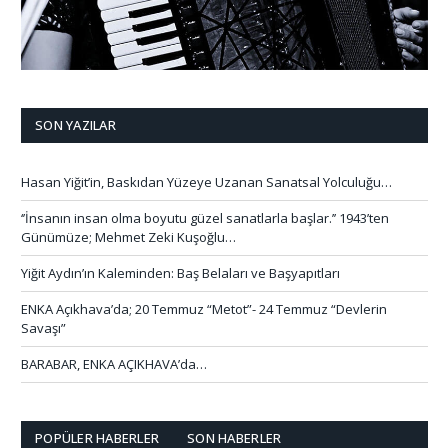
SON YAZILAR
Hasan Yiğit’in, Baskıdan Yüzeye Uzanan Sanatsal Yolculuğu…
‘’İnsanın insan olma boyutu güzel sanatlarla başlar.’’ 1943’ten
Günümüze; Mehmet Zeki Kuşoğlu…
Yiğit Aydın’ın Kaleminden: Baş Belaları ve Başyapıtları
ENKA Açıkhava’da; 20 Temmuz “Metot”- 24 Temmuz “Devlerin
Savaşı”
BARABAR, ENKA AÇIKHAVA’da…
POPÜLER HABERLER
SON HABERLER