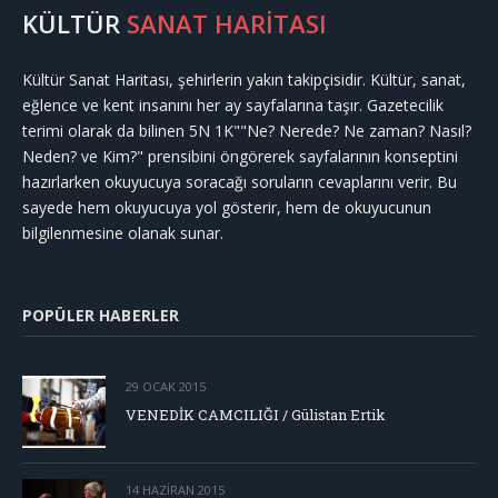
KÜLTÜR
SANAT HARİTASI
Kültür Sanat Haritası, şehirlerin yakın takipçisidir. Kültür, sanat,
eğlence ve kent insanını her ay sayfalarına taşır. Gazetecilik
terimi olarak da bilinen 5N 1K""Ne? Nerede? Ne zaman? Nasıl?
Neden? ve Kim?" prensibini öngörerek sayfalarının konseptini
hazırlarken okuyucuya soracağı soruların cevaplarını verir. Bu
sayede hem okuyucuya yol gösterir, hem de okuyucunun
bilgilenmesine olanak sunar.
POPÜLER HABERLER
29 OCAK 2015
VENEDİK CAMCILIĞI / Gülistan Ertik
14 HAZIRAN 2015