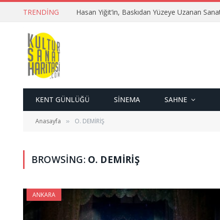
TRENDING
Hasan Yiğit’in, Baskıdan Yüzeye Uzanan Sana
KENT GÜNLÜĞÜ
SINEMA
SAHNE
Anasayfa
O. DEMİRİŞ
»
BROWSING:
O. DEMİRİŞ
ANKARA