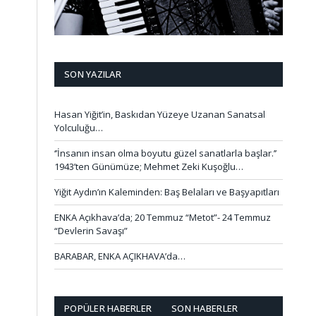
SON YAZILAR
Hasan Yiğit’in, Baskıdan Yüzeye Uzanan Sanatsal
Yolculuğu…
‘’İnsanın insan olma boyutu güzel sanatlarla başlar.’’
1943’ten Günümüze; Mehmet Zeki Kuşoğlu…
Yiğit Aydın’ın Kaleminden: Baş Belaları ve Başyapıtları
ENKA Açıkhava’da; 20 Temmuz “Metot”- 24 Temmuz
“Devlerin Savaşı”
BARABAR, ENKA AÇIKHAVA’da…
POPÜLER HABERLER
SON HABERLER