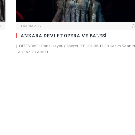
0
1 KASIM 2017
ANKARA DEVLET OPERA VE BALESİ
a…
J. OFFENBACH Paris Hayatı (Operet, 2 P.) 01-06-13-30 Kasım Saat: 2
A. PIAZOLLA MDT…