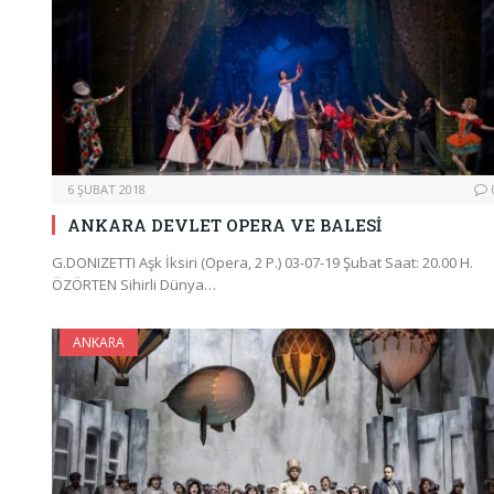
6 ŞUBAT 2018
ANKARA DEVLET OPERA VE BALESİ
G.DONIZETTI Aşk İksiri (Opera, 2 P.) 03-07-19 Şubat Saat: 20.00 H.
ÖZÖRTEN Sihirli Dünya…
ANKARA