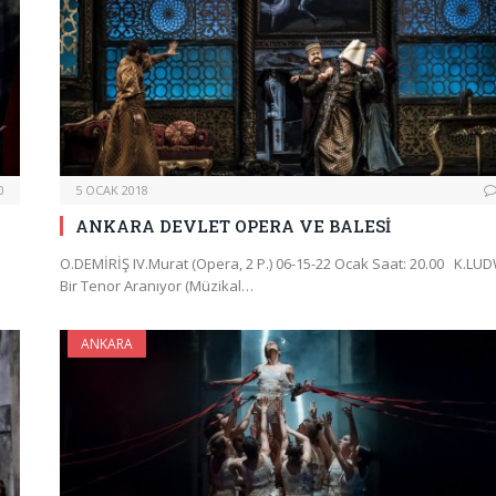
0
5 OCAK 2018
ANKARA DEVLET OPERA VE BALESİ
O.DEMİRİŞ IV.Murat (Opera, 2 P.) 06-15-22 Ocak Saat: 20.00 K.LU
Bir Tenor Aranıyor (Müzikal…
ANKARA