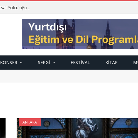
tsal Yolculuğu…
KONSER
SERGI
FESTIVAL
KITAP
M
ANKARA