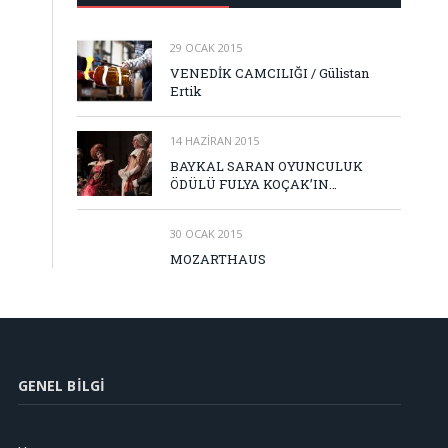
29 OCAK 2015
VENEDİK CAMCILIĞI / Gülistan
Ertik
14 HAZIRAN 2015
BAYKAL SARAN OYUNCULUK
ÖDÜLÜ FULYA KOÇAK’IN…
30 OCAK 2015
MOZARTHAUS
GENEL BILGI