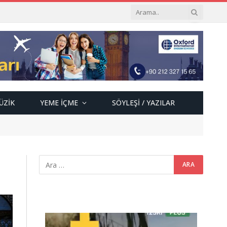
ÜZIK
YEME İÇME
SÖYLEŞI / YAZILAR
Video
oynatıcı