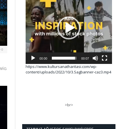
0
00:00
00:07
https://www.kultursanatharitasi.com/wp-
DWİG
content/uploads/2022/10/3.Sagbanner-caz3.mp4
>br>