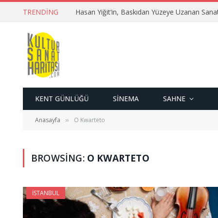
TRENDING
Hasan Yiğit’in, Baskıdan Yüzeye Uzanan Sana
KENT GÜNLÜĞÜ
SINEMA
SAHNE
Anasayfa
O Kwarteto
»
BROWSING:
O KWARTETO
İSTANBUL