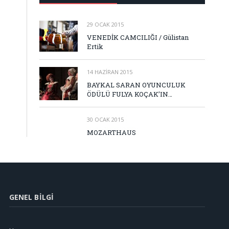
29 OCAK 2015
VENEDİK CAMCILIĞI / Gülistan
Ertik
14 HAZIRAN 2015
BAYKAL SARAN OYUNCULUK
ÖDÜLÜ FULYA KOÇAK’IN…
30 OCAK 2015
MOZARTHAUS
GENEL BILGI