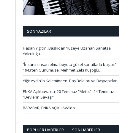
SON YAZILAR
Hasan Yiğit’in, Baskıdan Yüzeye Uzanan Sanatsal
Yolculuğu…
‘’İnsanın insan olma boyutu güzel sanatlarla başlar.’’
1943’ten Günümüze; Mehmet Zeki Kuşoğlu…
Yiğit Aydın’ın Kaleminden: Baş Belaları ve Başyapıtları
ENKA Açıkhava’da; 20 Temmuz “Metot”- 24 Temmuz
“Devlerin Savaşı”
BARABAR, ENKA AÇIKHAVA’da…
POPÜLER HABERLER
SON HABERLER