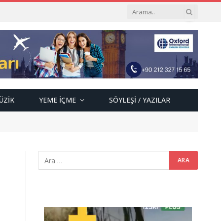
ÜZIK
YEME İÇME
SÖYLEŞI / YAZILAR
Video
oynatıcı