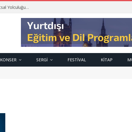
tsal Yolculuğu…
KONSER
SERGI
FESTIVAL
KITAP
M