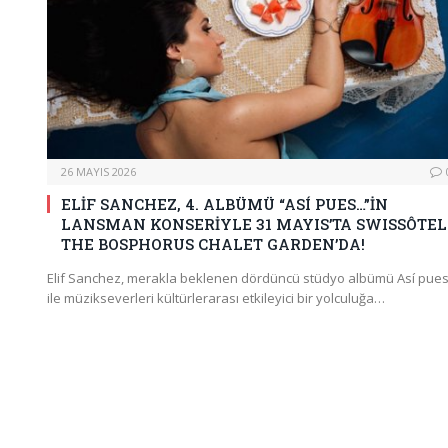
26 MAYIS 2026
ELİF SANCHEZ, 4. ALBÜMÜ “ASÍ PUES…”İN
LANSMAN KONSERİYLE 31 MAYIS’TA SWISSÔTEL
THE BOSPHORUS CHALET GARDEN’DA!
Elif Sanchez, merakla beklenen dördüncü stüdyo albümü Así pue
ile müzikseverleri kültürlerarası etkileyici bir yolculuğa…