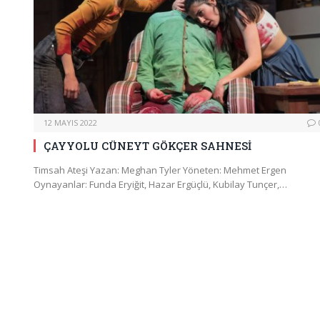
12 MAYIS 2022
ÇAYYOLU CÜNEYT GÖKÇER SAHNESİ
Timsah Ateşi Yazan: Meghan Tyler Yöneten: Mehmet Ergen
Oynayanlar: Funda Eryiğit, Hazar Ergüçlü, Kubilay Tunçer,…