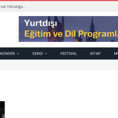
tsal Yolculuğu…
KONSER
SERGI
FESTIVAL
KITAP
M