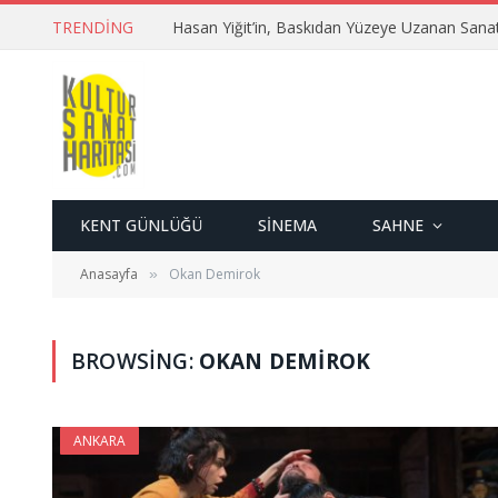
TRENDING
Hasan Yiğit’in, Baskıdan Yüzeye Uzanan Sana
KENT GÜNLÜĞÜ
SINEMA
SAHNE
Anasayfa
Okan Demirok
»
BROWSING:
OKAN DEMIROK
ANKARA