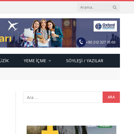
ÜZIK
YEME İÇME
SÖYLEŞI / YAZILAR
Video
oynatıcı