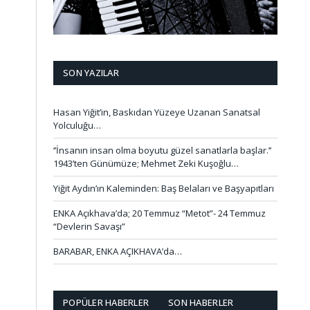
SON YAZILAR
Hasan Yiğit’in, Baskıdan Yüzeye Uzanan Sanatsal
Yolculuğu…
‘’İnsanın insan olma boyutu güzel sanatlarla başlar.’’
1943’ten Günümüze; Mehmet Zeki Kuşoğlu…
Yiğit Aydın’ın Kaleminden: Baş Belaları ve Başyapıtları
ENKA Açıkhava’da; 20 Temmuz “Metot”- 24 Temmuz
“Devlerin Savaşı”
BARABAR, ENKA AÇIKHAVA’da…
POPÜLER HABERLER
SON HABERLER