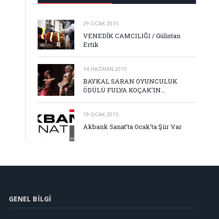
29 OCAK 2015
VENEDİK CAMCILIĞI / Gülistan
Ertik
14 HAZIRAN 2015
BAYKAL SARAN OYUNCULUK
ÖDÜLÜ FULYA KOÇAK’IN…
19 OCAK 2015
Akbank Sanat’ta Ocak’ta Şiir Var
GENEL BILGI