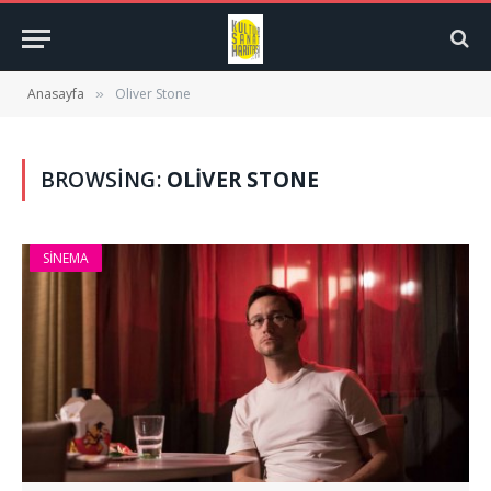
Anasayfa
Oliver Stone
»
BROWSING:
OLIVER STONE
SINEMA