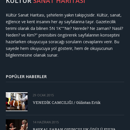
KÜLTÜR
SANAT HARİTASI
Kültür Sanat Haritası, şehirlerin yakın takipçisidir. Kültür, sanat,
eğlence ve kent insanını her ay sayfalarına taşır. Gazetecilik
terimi olarak da bilinen 5N 1K""Ne? Nerede? Ne zaman? Nasıl?
Neden? ve Kim?" prensibini öngörerek sayfalarının konseptini
hazırlarken okuyucuya soracağı soruların cevaplarını verir. Bu
sayede hem okuyucuya yol gösterir, hem de okuyucunun
bilgilenmesine olanak sunar.
POPÜLER HABERLER
29 OCAK 2015
VENEDİK CAMCILIĞI / Gülistan Ertik
14 HAZIRAN 2015
BAYKAL SARAN OYUNCULUK ÖDÜLÜ FULYA