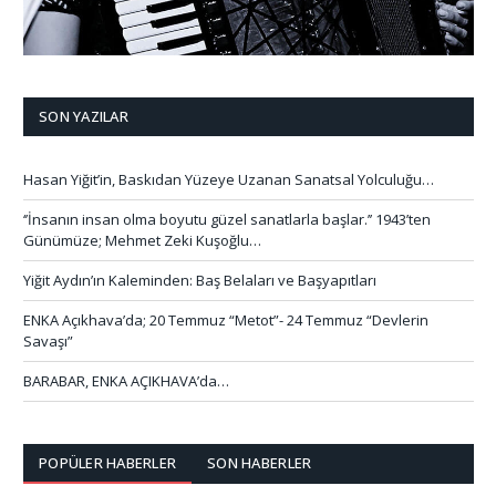
SON YAZILAR
Hasan Yiğit’in, Baskıdan Yüzeye Uzanan Sanatsal Yolculuğu…
‘’İnsanın insan olma boyutu güzel sanatlarla başlar.’’ 1943’ten
Günümüze; Mehmet Zeki Kuşoğlu…
Yiğit Aydın’ın Kaleminden: Baş Belaları ve Başyapıtları
ENKA Açıkhava’da; 20 Temmuz “Metot”- 24 Temmuz “Devlerin
Savaşı”
BARABAR, ENKA AÇIKHAVA’da…
POPÜLER HABERLER
SON HABERLER