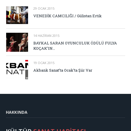
29 OCAK 2015
VENEDİK CAMCILIĞI / Gülistan Ertik
14 HAZIRAN 2015
BAYKAL SARAN OYUNCULUK ÖDÜLÜ FULYA
KOÇAK’IN…
19 OCAK 2015
Akbank Sanat’ta Ocak’ta Şiir Var
HAKKINDA