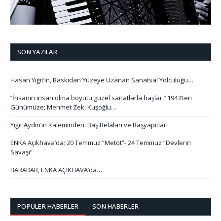
SON YAZILAR
Hasan Yiğit’in, Baskıdan Yüzeye Uzanan Sanatsal Yolculuğu…
‘’İnsanın insan olma boyutu güzel sanatlarla başlar.’’ 1943’ten
Günümüze; Mehmet Zeki Kuşoğlu…
Yiğit Aydın’ın Kaleminden: Baş Belaları ve Başyapıtları
ENKA Açıkhava’da; 20 Temmuz “Metot”- 24 Temmuz “Devlerin
Savaşı”
BARABAR, ENKA AÇIKHAVA’da…
POPÜLER HABERLER
SON HABERLER