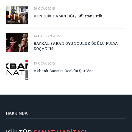
29 OCAK 2015
VENEDİK CAMCILIĞI / Gülistan Ertik
14 HAZIRAN 2015
BAYKAL SARAN OYUNCULUK ÖDÜLÜ FULYA
KOÇAK’IN…
19 OCAK 2015
Akbank Sanat’ta Ocak’ta Şiir Var
HAKKINDA