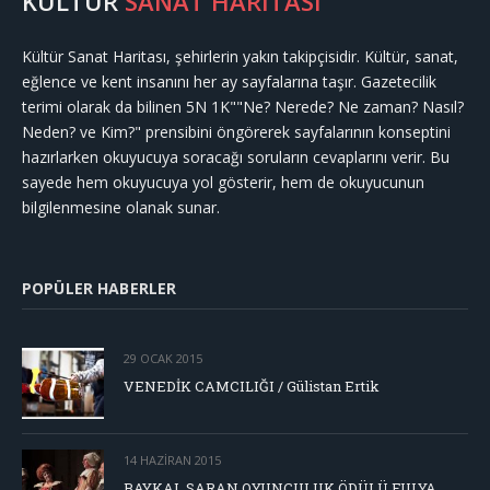
KÜLTÜR
SANAT HARİTASI
Kültür Sanat Haritası, şehirlerin yakın takipçisidir. Kültür, sanat,
eğlence ve kent insanını her ay sayfalarına taşır. Gazetecilik
terimi olarak da bilinen 5N 1K""Ne? Nerede? Ne zaman? Nasıl?
Neden? ve Kim?" prensibini öngörerek sayfalarının konseptini
hazırlarken okuyucuya soracağı soruların cevaplarını verir. Bu
sayede hem okuyucuya yol gösterir, hem de okuyucunun
bilgilenmesine olanak sunar.
POPÜLER HABERLER
29 OCAK 2015
VENEDİK CAMCILIĞI / Gülistan Ertik
14 HAZIRAN 2015
BAYKAL SARAN OYUNCULUK ÖDÜLÜ FULYA