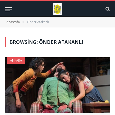
Anasayfa
Önder Atakanlı
»
BROWSING:
ÖNDER ATAKANLI
ANKARA