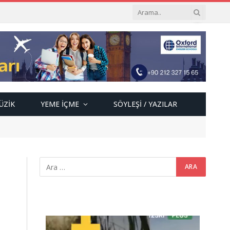
ÜZIK
YEME İÇME
SÖYLEŞI / YAZILAR
Video
oynatıcı