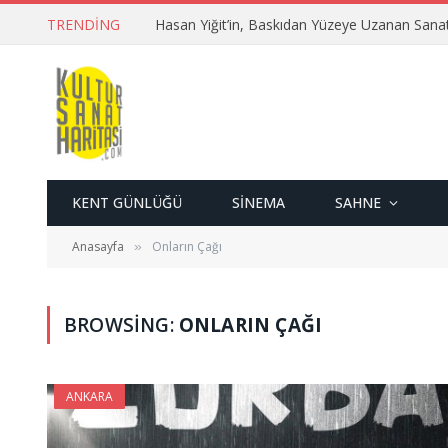
TRENDING
Hasan Yiğit’in, Baskıdan Yüzeye Uzanan Sana
KENT GÜNLÜĞÜ
SINEMA
SAHNE
Anasayfa
Onların Çağı
»
BROWSING:
ONLARIN ÇAĞI
ANKARA