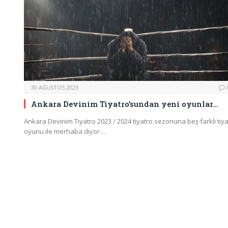
30 AĞUSTOS 2023
Ankara Devinim Tiyatro’sundan yeni oyunlar…
Ankara Devinim Tiyatro 2023 / 2024 tiyatro sezonuna beş farklı tiy
oyunu ile merhaba diyor.…