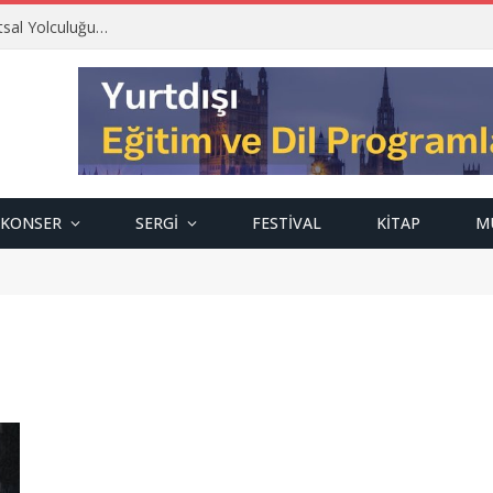
tsal Yolculuğu…
KONSER
SERGI
FESTIVAL
KITAP
M