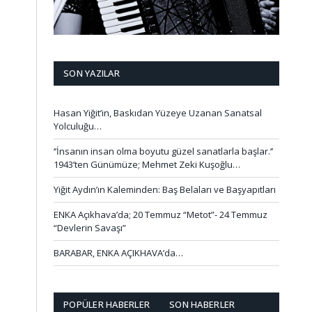
SON YAZILAR
Hasan Yiğit’in, Baskıdan Yüzeye Uzanan Sanatsal
Yolculuğu…
‘’İnsanın insan olma boyutu güzel sanatlarla başlar.’’
1943’ten Günümüze; Mehmet Zeki Kuşoğlu…
Yiğit Aydın’ın Kaleminden: Baş Belaları ve Başyapıtları
ENKA Açıkhava’da; 20 Temmuz “Metot”- 24 Temmuz
“Devlerin Savaşı”
BARABAR, ENKA AÇIKHAVA’da…
POPÜLER HABERLER
SON HABERLER