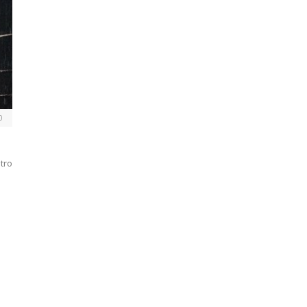
0
atro