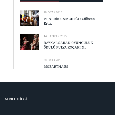
29 OCAK 2015
VENEDİK CAMCILIĞI / Gülistan
Ertik
14 HAZIRAN 2015
BAYKAL SARAN OYUNCULUK
ÖDÜLÜ FULYA KOÇAK’IN…
30 OCAK 2015
MOZARTHAUS
GENEL BILGI