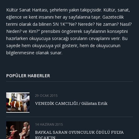
Kültür Sanat Haritası, şehirlerin yakın takipçisidir. Kültür, sanat,
eğlence ve kent insanını her ay sayfalarına taşır. Gazetecilik
terimi olarak da bilinen 5N 1K""Ne? Nerede? Ne zaman? Nasıl?
Neden? ve Kim?" prensibini öngörerek sayfalarının konseptini
hazırlarken okuyucuya soracağı soruların cevaplarını verir. Bu
sayede hem okuyucuya yol gösterir, hem de okuyucunun
bilgilenmesine olanak sunar.
POPÜLER HABERLER
29 OCAK 2015
VENEDİK CAMCILIĞI / Gülistan Ertik
14 HAZIRAN 2015
BAYKAL SARAN OYUNCULUK ÖDÜLÜ FULYA
KOÇAK’IN…