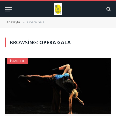
Anasayfa
Opera Gala
»
BROWSING:
OPERA GALA
İSTANBUL