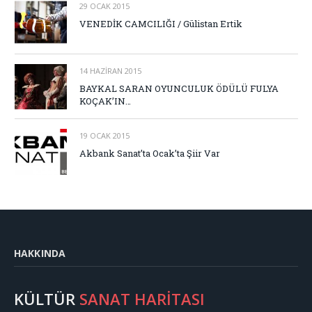
29 OCAK 2015
VENEDİK CAMCILIĞI / Gülistan Ertik
14 HAZIRAN 2015
BAYKAL SARAN OYUNCULUK ÖDÜLÜ FULYA
KOÇAK’IN…
19 OCAK 2015
Akbank Sanat’ta Ocak’ta Şiir Var
HAKKINDA
KÜLTÜR
SANAT HARİTASI