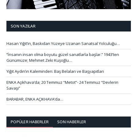
SON YAZILAR
Hasan Yiğit’in, Baskıdan Yüzeye Uzanan Sanatsal Yolculuğu…
‘’İnsanın insan olma boyutu güzel sanatlarla başlar.’’ 1943’ten
Günümüze; Mehmet Zeki Kuşoğlu…
Yiğit Aydın’ın Kaleminden: Baş Belaları ve Başyapıtları
ENKA Açıkhava’da; 20 Temmuz “Metot”- 24 Temmuz “Devlerin
Savaşı”
BARABAR, ENKA AÇIKHAVA’da…
POPÜLER HABERLER
SON HABERLER