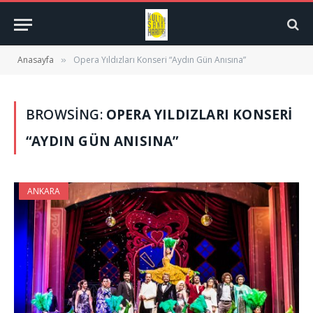
Anasayfa
Opera Yıldızları Konseri “Aydın Gün Anısına”
»
BROWSING:
OPERA YILDIZLARI KONSERI
“AYDIN GÜN ANISINA”
ANKARA