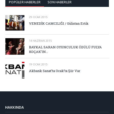
POPÜLER HABERLER
SON HABERLER
29 OCAK 2015
VENEDİK CAMCILIĞI / Gülistan Ertik
14 HAZIRAN 2015
BAYKAL SARAN OYUNCULUK ÖDÜLÜ FULYA
KOÇAK’IN…
19 OCAK 2015
Akbank Sanat’ta Ocak’ta Şiir Var
HAKKINDA