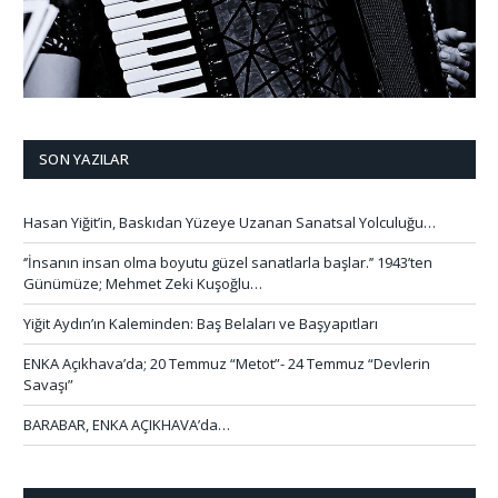
SON YAZILAR
Hasan Yiğit’in, Baskıdan Yüzeye Uzanan Sanatsal Yolculuğu…
‘’İnsanın insan olma boyutu güzel sanatlarla başlar.’’ 1943’ten
Günümüze; Mehmet Zeki Kuşoğlu…
Yiğit Aydın’ın Kaleminden: Baş Belaları ve Başyapıtları
ENKA Açıkhava’da; 20 Temmuz “Metot”- 24 Temmuz “Devlerin
Savaşı”
BARABAR, ENKA AÇIKHAVA’da…