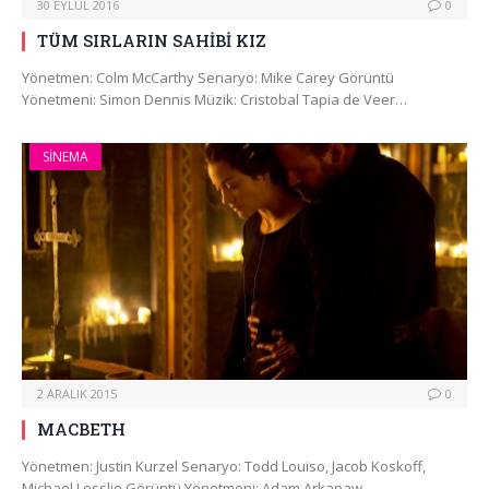
30 EYLÜL 2016
0
TÜM SIRLARIN SAHİBİ KIZ
Yönetmen: Colm McCarthy Senaryo: Mike Carey Görüntü
Yönetmeni: Simon Dennis Müzik: Cristobal Tapia de Veer…
SINEMA
2 ARALIK 2015
0
MACBETH
Yönetmen: Justin Kurzel Senaryo: Todd Louiso, Jacob Koskoff,
Michael Lesslie Görüntü Yönetmeni: Adam Arkapaw…