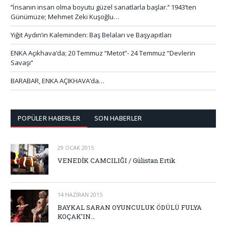
‘’İnsanın insan olma boyutu güzel sanatlarla başlar.’’ 1943’ten
Günümüze; Mehmet Zeki Kuşoğlu…
Yiğit Aydın’ın Kaleminden: Baş Belaları ve Başyapıtları
ENKA Açıkhava’da; 20 Temmuz “Metot”- 24 Temmuz “Devlerin
Savaşı”
BARABAR, ENKA AÇIKHAVA’da…
POPÜLER HABERLER
SON HABERLER
29 OCAK 2015
VENEDİK CAMCILIĞI / Gülistan Ertik
14 HAZIRAN 2015
BAYKAL SARAN OYUNCULUK ÖDÜLÜ FULYA
KOÇAK’IN…