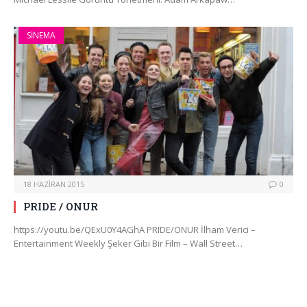
SINEMA
18 HAZIRAN 2015
0
PRIDE / ONUR
https://youtu.be/QExU0Y4AGhA PRIDE/ONUR İlham Verici –
Entertainment Weekly Şeker Gibi Bir Film – Wall Street…