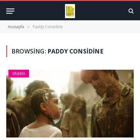
Anasayfa
Paddy Considine
»
BROWSING:
PADDY CONSIDINE
SINEMA