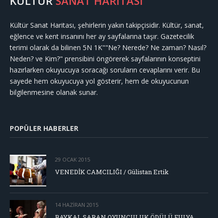
KÜLTÜR
SANAT HARİTASI
Kültür Sanat Haritası, şehirlerin yakın takipçisidir. Kültür, sanat,
eğlence ve kent insanını her ay sayfalarına taşır. Gazetecilik
terimi olarak da bilinen 5N 1K""Ne? Nerede? Ne zaman? Nasıl?
Neden? ve Kim?" prensibini öngörerek sayfalarının konseptini
hazırlarken okuyucuya soracağı soruların cevaplarını verir. Bu
sayede hem okuyucuya yol gösterir, hem de okuyucunun
bilgilenmesine olanak sunar.
POPÜLER HABERLER
29 OCAK 2015
VENEDİK CAMCILIĞI / Gülistan Ertik
14 HAZIRAN 2015
BAYKAL SARAN OYUNCULUK ÖDÜLÜ FULYA