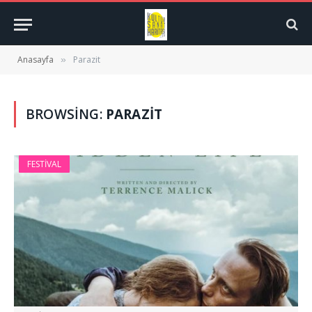
Anasayfa
Parazit
»
BROWSING:
PARAZIT
FESTIVAL