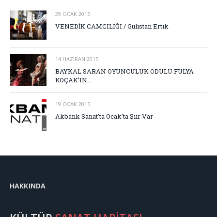
29 OCAK 2015
VENEDİK CAMCILIĞI / Gülistan Ertik
14 HAZIRAN 2015
BAYKAL SARAN OYUNCULUK ÖDÜLÜ FULYA
KOÇAK’IN…
19 OCAK 2015
Akbank Sanat’ta Ocak’ta Şiir Var
HAKKINDA