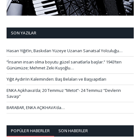
SON YAZILAR
Hasan Yiğit’in, Baskıdan Yüzeye Uzanan Sanatsal Yolculuğu…
‘’İnsanın insan olma boyutu güzel sanatlarla başlar.’’ 1943’ten
Günümüze; Mehmet Zeki Kuşoğlu…
Yiğit Aydın’ın Kaleminden: Baş Belaları ve Başyapıtları
ENKA Açıkhava’da; 20 Temmuz “Metot”- 24 Temmuz “Devlerin
Savaşı”
BARABAR, ENKA AÇIKHAVA’da…
POPÜLER HABERLER
SON HABERLER