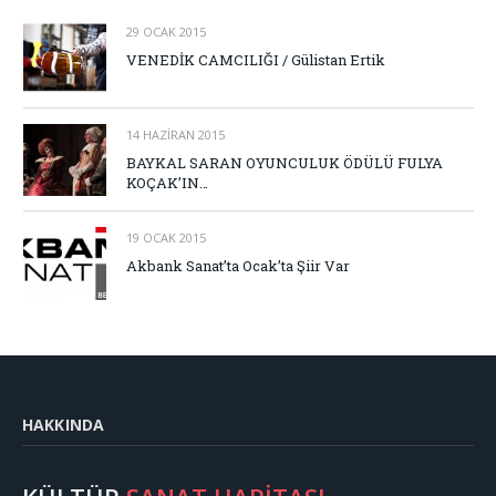
29 OCAK 2015
VENEDİK CAMCILIĞI / Gülistan Ertik
14 HAZIRAN 2015
BAYKAL SARAN OYUNCULUK ÖDÜLÜ FULYA
KOÇAK’IN…
19 OCAK 2015
Akbank Sanat’ta Ocak’ta Şiir Var
HAKKINDA