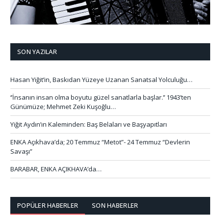
SON YAZILAR
Hasan Yiğit’in, Baskıdan Yüzeye Uzanan Sanatsal Yolculuğu…
‘’İnsanın insan olma boyutu güzel sanatlarla başlar.’’ 1943’ten
Günümüze; Mehmet Zeki Kuşoğlu…
Yiğit Aydın’ın Kaleminden: Baş Belaları ve Başyapıtları
ENKA Açıkhava’da; 20 Temmuz “Metot”- 24 Temmuz “Devlerin
Savaşı”
BARABAR, ENKA AÇIKHAVA’da…
POPÜLER HABERLER
SON HABERLER