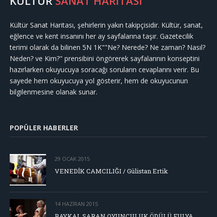
KÜLTÜR
SANAT HARİTASI
Kültür Sanat Haritası, şehirlerin yakın takipçisidir. Kültür, sanat,
eğlence ve kent insanını her ay sayfalarına taşır. Gazetecilik
terimi olarak da bilinen 5N 1K""Ne? Nerede? Ne zaman? Nasıl?
Neden? ve Kim?" prensibini öngörerek sayfalarının konseptini
hazırlarken okuyucuya soracağı soruların cevaplarını verir. Bu
sayede hem okuyucuya yol gösterir, hem de okuyucunun
bilgilenmesine olanak sunar.
POPÜLER HABERLER
29 OCAK 2015
VENEDİK CAMCILIĞI / Gülistan Ertik
14 HAZIRAN 2015
BAYKAL SARAN OYUNCULUK ÖDÜLÜ FULYA