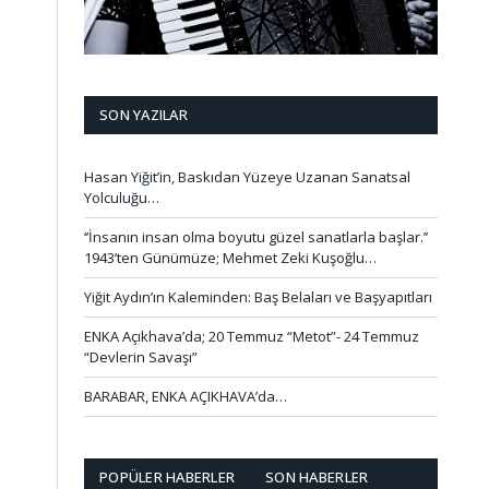
SON YAZILAR
Hasan Yiğit’in, Baskıdan Yüzeye Uzanan Sanatsal
Yolculuğu…
‘’İnsanın insan olma boyutu güzel sanatlarla başlar.’’
1943’ten Günümüze; Mehmet Zeki Kuşoğlu…
Yiğit Aydın’ın Kaleminden: Baş Belaları ve Başyapıtları
ENKA Açıkhava’da; 20 Temmuz “Metot”- 24 Temmuz
“Devlerin Savaşı”
BARABAR, ENKA AÇIKHAVA’da…
POPÜLER HABERLER
SON HABERLER