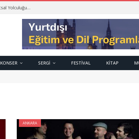
tsal Yolculuğu…
KONSER
SERGI
FESTIVAL
KITAP
M
ANKARA