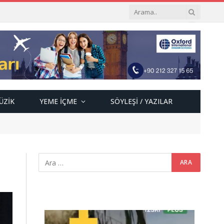
ÜZIK
YEME İÇME
SÖYLEŞI / YAZILAR
Video
oynatıcı