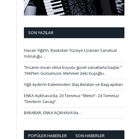
SON YAZILAR
Hasan Yiğit’in, Baskıdan Yüzeye Uzanan Sanatsal
Yolculuğu…
‘’İnsanın insan olma boyutu güzel sanatlarla başlar.’’
1943’ten Günümüze; Mehmet Zeki Kuşoğlu…
Yiğit Aydın’ın Kaleminden: Baş Belaları ve Başyapıtları
ENKA Açıkhava’da; 20 Temmuz “Metot”- 24 Temmuz
“Devlerin Savaşı”
BARABAR, ENKA AÇIKHAVA’da…
POPÜLER HABERLER
SON HABERLER