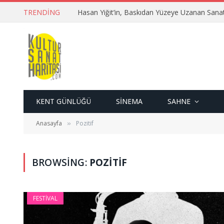
TRENDING
Hasan Yiğit’in, Baskıdan Yüzeye Uzanan Sana
KENT GÜNLÜĞÜ
SINEMA
SAHNE
Anasayfa
Pozitif
»
BROWSING:
POZITIF
FESTIVAL