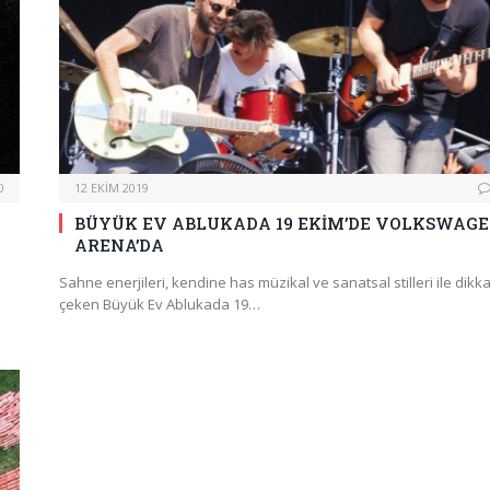
0
12 EKIM 2019
BÜYÜK EV ABLUKADA 19 EKİM’DE VOLKSWAG
ARENA’DA
Sahne enerjileri, kendine has müzikal ve sanatsal stilleri ile dikka
çeken Büyük Ev Ablukada 19…