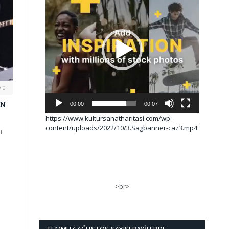
0
EN
00:00
00:07
https://www.kultursanatharitasi.com/wp-
content/uploads/2022/10/3.Sagbanner-caz3.mp4
t
>br>