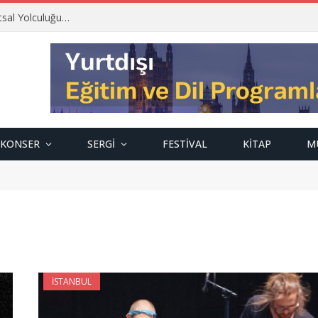
tsal Yolculuğu…
KONSER
SERGI
FESTIVAL
KITAP
M
İSTANBUL