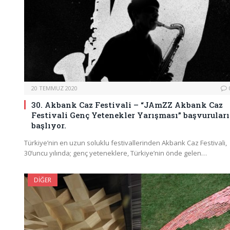
20 TEMMUZ 2020
30. Akbank Caz Festivali – “JAmZZ Akbank Caz
Festivali Genç Yetenekler Yarışması” başvuruları
başlıyor.
Türkiye’nin en uzun soluklu festivallerinden Akbank Caz Festivali,
30’uncu yılında; genç yeteneklere, Türkiye’nin önde gelen…
DIĞER