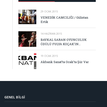
29 OCAK 2015
VENEDİK CAMCILIĞI / Gülistan
Ertik
14 HAZIRAN 2015
BAYKAL SARAN OYUNCULUK
ÖDÜLÜ FULYA KOÇAK’IN…
19 OCAK 2015
Akbank Sanat’ta Ocak’ta Şiir Var
GENEL BILGI