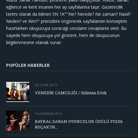
eğlence ve kent insanını her ay sayfalarına taşır. Gazetecilik
terimi olarak da bilinen 5N 1K""Ne? Nerede? Ne zaman? Nasıl?
Neden? ve Kim?" prensibini öngörerek sayfalarının konseptini
hazırlarken okuyucuya soracağı soruların cevaplarını verir. Bu
sayede hem okuyucuya yol gösterir, hem de okuyucunun
bilgilenmesine olanak sunar.
POPÜLER HABERLER
29 OCAK 2015
VENEDİK CAMCILIĞI / Gülistan Ertik
14 HAZIRAN 2015
BAYKAL SARAN OYUNCULUK ÖDÜLÜ FULYA
KOÇAK’IN…