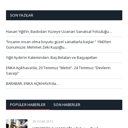
SON YAZILAR
Hasan Yiğit’in, Baskıdan Yüzeye Uzanan Sanatsal Yolculuğu…
‘’İnsanın insan olma boyutu güzel sanatlarla başlar.’’ 1943’ten
Günümüze; Mehmet Zeki Kuşoğlu…
Yiğit Aydın’ın Kaleminden: Baş Belaları ve Başyapıtları
ENKA Açıkhava’da; 20 Temmuz “Metot”- 24 Temmuz “Devlerin
Savaşı”
BARABAR, ENKA AÇIKHAVA’da…
POPÜLER HABERLER
SON HABERLER
29 OCAK 2015