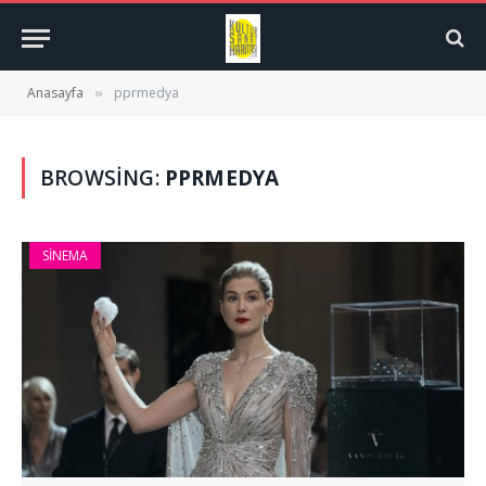
Anasayfa
pprmedya
»
BROWSING:
PPRMEDYA
SINEMA