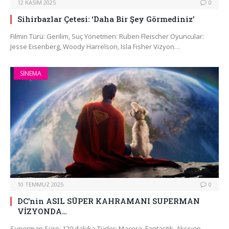
12 KASIM 2025
0
Sihirbazlar Çetesi: ‘Daha Bir Şey Görmediniz’
Filmin Türü: Gerilim, Suç Yönetmen: Ruben Fleischer Oyuncular:
Jesse Eisenberg, Woody Harrelson, Isla Fisher Vizyon…
SINEMA
10 TEMMUZ 2025
0
DC’nin ASIL SÜPER KAHRAMANI SUPERMAN
VİZYONDA…
Superman Süre: 120 dakika Türler: Macera, Fantastik, Aksiyon