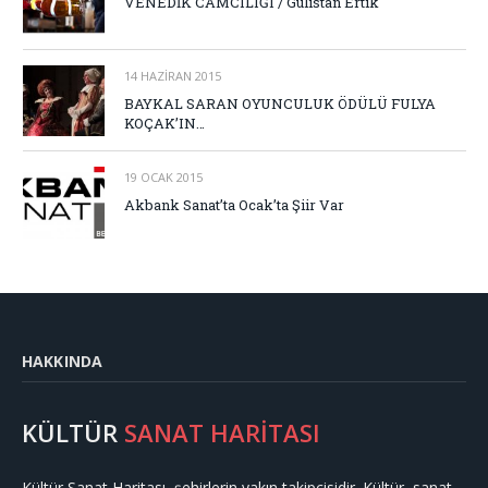
VENEDİK CAMCILIĞI / Gülistan Ertik
14 HAZIRAN 2015
BAYKAL SARAN OYUNCULUK ÖDÜLÜ FULYA
KOÇAK’IN…
19 OCAK 2015
Akbank Sanat’ta Ocak’ta Şiir Var
HAKKINDA
KÜLTÜR
SANAT HARİTASI
Kültür Sanat Haritası, şehirlerin yakın takipçisidir. Kültür, sanat,