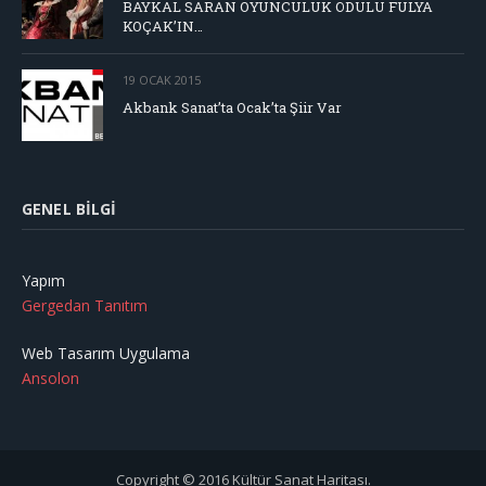
BAYKAL SARAN OYUNCULUK ÖDÜLÜ FULYA
KOÇAK’IN…
19 OCAK 2015
Akbank Sanat’ta Ocak’ta Şiir Var
GENEL BILGI
Yapım
Gergedan Tanıtım
Web Tasarım Uygulama
Ansolon
Copyright © 2016 Kültür Sanat Haritası.