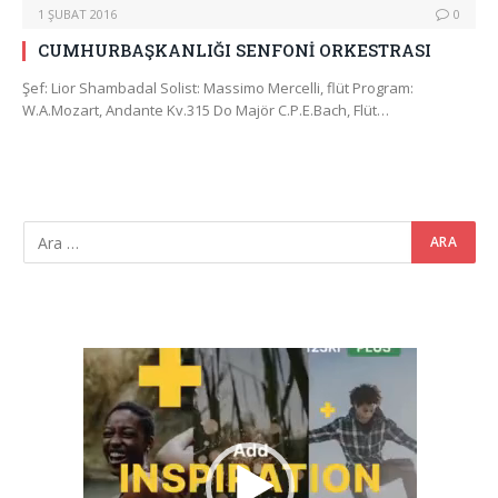
1 ŞUBAT 2016
0
CUMHURBAŞKANLIĞI SENFONİ ORKESTRASI
Şef: Lior Shambadal Solist: Massimo Mercelli, flüt Program:
W.A.Mozart, Andante Kv.315 Do Majör C.P.E.Bach, Flüt…
Video
oynatıcı