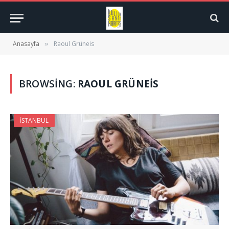
Anasayfa
Raoul Grüneis
»
BROWSING:
RAOUL GRÜNEIS
İSTANBUL