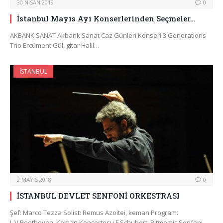
30 NISAN 2019
0
İstanbul Mayıs Ayı Konserlerinden Seçmeler…
AKBANK SANAT Akbank Sanat Caz Günleri Konseri 3 Generations
Trio Ercüment Gül, gitar Halil…
İSTANBUL
2 MAYIS 2018
0
İSTANBUL DEVLET SENFONİ ORKESTRASI
Şef: Marco Tezza Solist: Remus Azoitei, keman Program:
L.V.Beethoven, Keman Konçertosu F.Schubert, Bitmemiş Senfoni