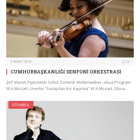
9 MART 2018
0
CUMHURBAŞKANLIĞI SENFONİ ORKESTRASI
Şef: Marek Pijarowski Solist: Dominik Wollenweber, obua Program:
W.A.Mozart, Uvertür “Saraydan Kız Kaçırma” W.A.Mozart, Obua…
İSTANBUL