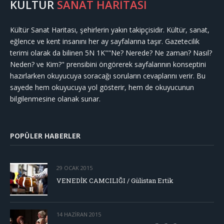
KÜLTÜR
SANAT HARİTASI
Kültür Sanat Haritası, şehirlerin yakın takipçisidir. Kültür, sanat,
eğlence ve kent insanını her ay sayfalarına taşır. Gazetecilik
terimi olarak da bilinen 5N 1K""Ne? Nerede? Ne zaman? Nasıl?
Neden? ve Kim?" prensibini öngörerek sayfalarının konseptini
hazırlarken okuyucuya soracağı soruların cevaplarını verir. Bu
sayede hem okuyucuya yol gösterir, hem de okuyucunun
bilgilenmesine olanak sunar.
POPÜLER HABERLER
29 OCAK 2015
VENEDİK CAMCILIĞI / Gülistan Ertik
14 HAZIRAN 2015