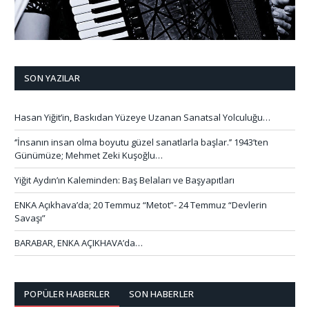
SON YAZILAR
Hasan Yiğit’in, Baskıdan Yüzeye Uzanan Sanatsal Yolculuğu…
‘’İnsanın insan olma boyutu güzel sanatlarla başlar.’’ 1943’ten
Günümüze; Mehmet Zeki Kuşoğlu…
Yiğit Aydın’ın Kaleminden: Baş Belaları ve Başyapıtları
ENKA Açıkhava’da; 20 Temmuz “Metot”- 24 Temmuz “Devlerin
Savaşı”
BARABAR, ENKA AÇIKHAVA’da…
POPÜLER HABERLER
SON HABERLER