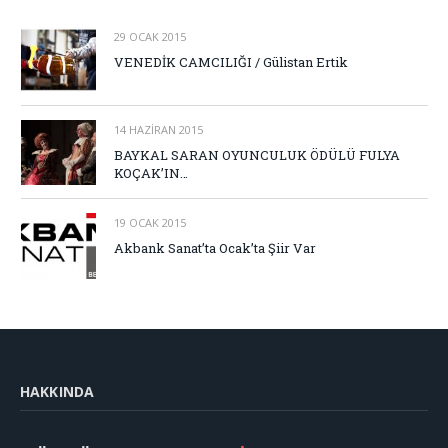
29 OCAK 2015
VENEDİK CAMCILIĞI / Gülistan Ertik
14 HAZIRAN 2015
BAYKAL SARAN OYUNCULUK ÖDÜLÜ FULYA
KOÇAK’IN…
19 OCAK 2015
Akbank Sanat’ta Ocak’ta Şiir Var
HAKKINDA