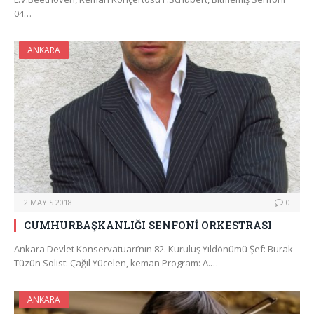
04…
ANKARA
2 MAYIS 2018
0
CUMHURBAŞKANLIĞI SENFONİ ORKESTRASI
Ankara Devlet Konservatuarı’nın 82. Kuruluş Yıldönümü Şef: Burak
Tüzün Solist: Çağıl Yücelen, keman Program: A.…
ANKARA