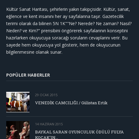
Kültür Sanat Haritası, şehirlerin yakın takipçisidir. Kültür, sanat,
eğlence ve kent insanını her ay sayfalarına taşır. Gazetecilik
terimi olarak da bilinen 5N 1K""Ne? Nerede? Ne zaman? Nasıl?
Neden? ve Kim?" prensibini öngörerek sayfalarının konseptini
hazırlarken okuyucuya soracağı soruların cevaplarını verir. Bu
sayede hem okuyucuya yol gösterir, hem de okuyucunun
bilgilenmesine olanak sunar.
POPÜLER HABERLER
29 OCAK 2015
VENEDİK CAMCILIĞI / Gülistan Ertik
14 HAZIRAN 2015
BAYKAL SARAN OYUNCULUK ÖDÜLÜ FULYA
KOÇAK’IN…