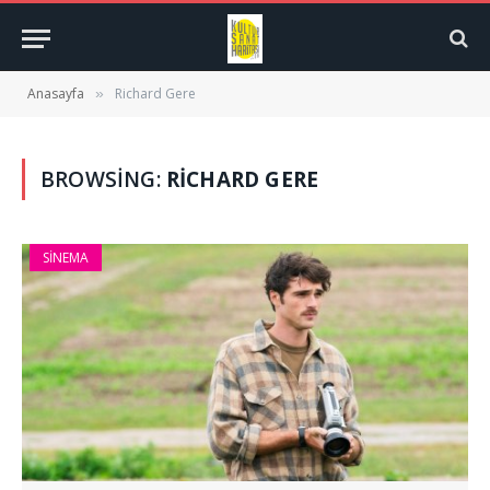
Anasayfa
Richard Gere
»
BROWSING:
RICHARD GERE
SINEMA