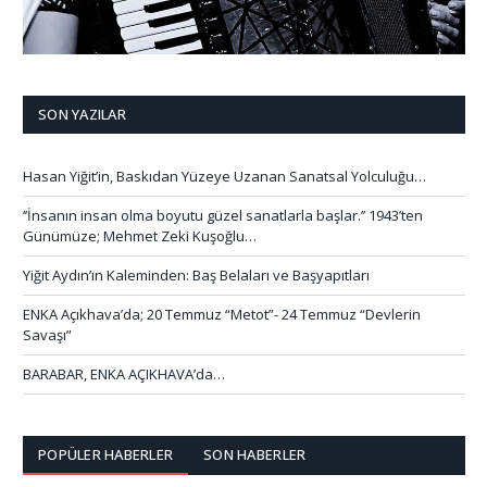
SON YAZILAR
Hasan Yiğit’in, Baskıdan Yüzeye Uzanan Sanatsal Yolculuğu…
‘’İnsanın insan olma boyutu güzel sanatlarla başlar.’’ 1943’ten
Günümüze; Mehmet Zeki Kuşoğlu…
Yiğit Aydın’ın Kaleminden: Baş Belaları ve Başyapıtları
ENKA Açıkhava’da; 20 Temmuz “Metot”- 24 Temmuz “Devlerin
Savaşı”
BARABAR, ENKA AÇIKHAVA’da…
POPÜLER HABERLER
SON HABERLER