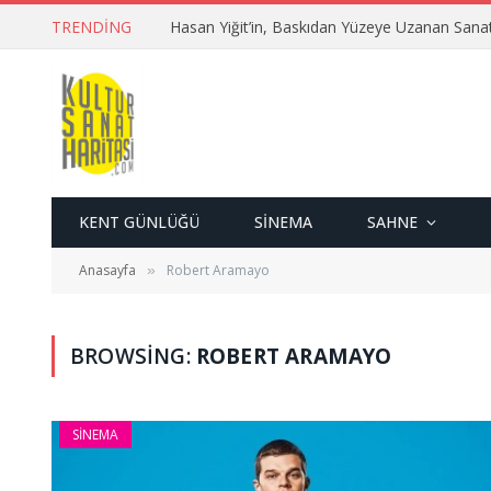
TRENDING
Hasan Yiğit’in, Baskıdan Yüzeye Uzanan Sana
KENT GÜNLÜĞÜ
SINEMA
SAHNE
Anasayfa
Robert Aramayo
»
BROWSING:
ROBERT ARAMAYO
SINEMA