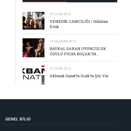
29 OCAK 2015
VENEDİK CAMCILIĞI / Gülistan
Ertik
14 HAZIRAN 2015
BAYKAL SARAN OYUNCULUK
ÖDÜLÜ FULYA KOÇAK’IN…
19 OCAK 2015
Akbank Sanat’ta Ocak’ta Şiir Var
GENEL BILGI