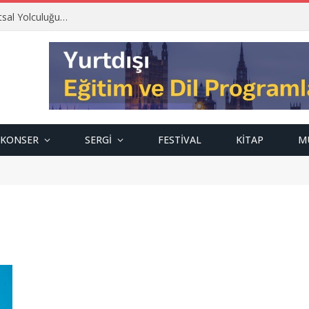
tsal Yolculuğu…
KONSER
SERGI
FESTIVAL
KITAP
M