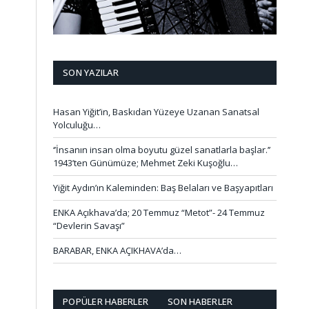
SON YAZILAR
Hasan Yiğit’in, Baskıdan Yüzeye Uzanan Sanatsal
Yolculuğu…
‘’İnsanın insan olma boyutu güzel sanatlarla başlar.’’
1943’ten Günümüze; Mehmet Zeki Kuşoğlu…
Yiğit Aydın’ın Kaleminden: Baş Belaları ve Başyapıtları
ENKA Açıkhava’da; 20 Temmuz “Metot”- 24 Temmuz
“Devlerin Savaşı”
BARABAR, ENKA AÇIKHAVA’da…
POPÜLER HABERLER
SON HABERLER