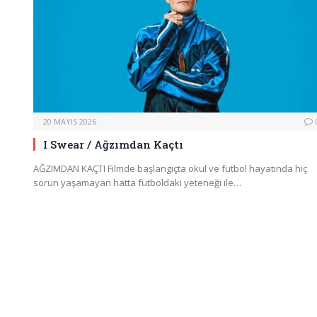
20 MAYIS 2026
I Swear / Ağzımdan Kaçtı
AĞZIMDAN KAÇTI Filmde başlangıçta okul ve futbol hayatında hiç
sorun yaşamayan hatta futboldaki yeteneği ile…