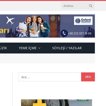
ÜZIK
YEME İÇME
SÖYLEŞI / YAZILAR
Video
oynatıcı