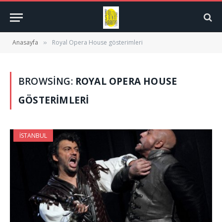
Anasayfa
Royal Opera House gösterimleri
»
BROWSING:
ROYAL OPERA HOUSE
GÖSTERIMLERI
İSTANBUL