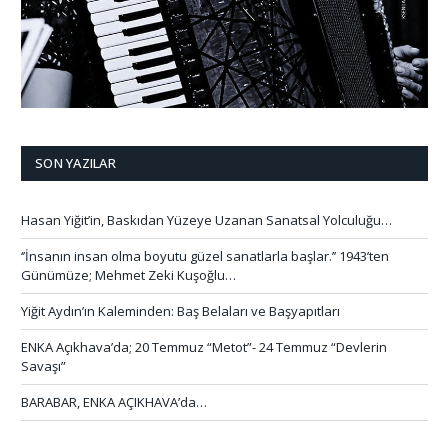
SON YAZILAR
Hasan Yiğit’in, Baskıdan Yüzeye Uzanan Sanatsal Yolculuğu…
‘’İnsanın insan olma boyutu güzel sanatlarla başlar.’’ 1943’ten
Günümüze; Mehmet Zeki Kuşoğlu…
Yiğit Aydın’ın Kaleminden: Baş Belaları ve Başyapıtları
ENKA Açıkhava’da; 20 Temmuz “Metot”- 24 Temmuz “Devlerin
Savaşı”
BARABAR, ENKA AÇIKHAVA’da…