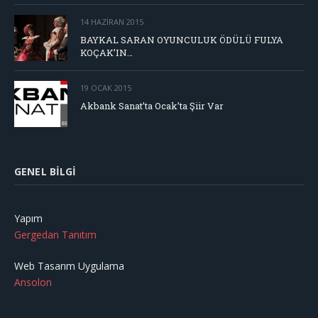
14 HAZIRAN 2015
BAYKAL SARAN OYUNCULUK ÖDÜLÜ FULYA
KOÇAK’IN…
19 OCAK 2015
Akbank Sanat’ta Ocak’ta Şiir Var
GENEL BILGI
Yapım
Gergedan Tanıtım
Web Tasarım Uygulama
Ansolon