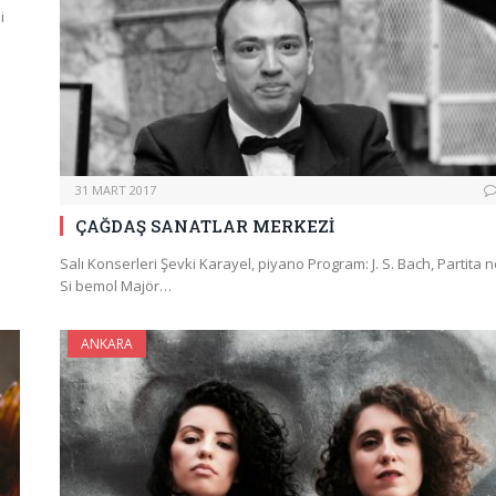
i
31 MART 2017
ÇAĞDAŞ SANATLAR MERKEZİ
Salı Konserleri Şevki Karayel, piyano Program: J. S. Bach, Partita n
Si bemol Majör…
ANKARA