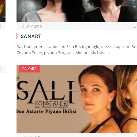
0
31 EKIM 2016
SANART
Salı Konserleri İstanbulied Ekin Bezirganoğlu, mezzo soprano S
Zeynep Ercan, piyano Program: Mozart, Als Luise…
ANKARA
0
8 OCAK 2016