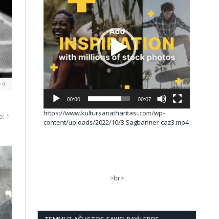
0
00:00
00:07
https://www.kultursanatharitasi.com/wp-
o: 1
content/uploads/2022/10/3.Sagbanner-caz3.mp4
>br>