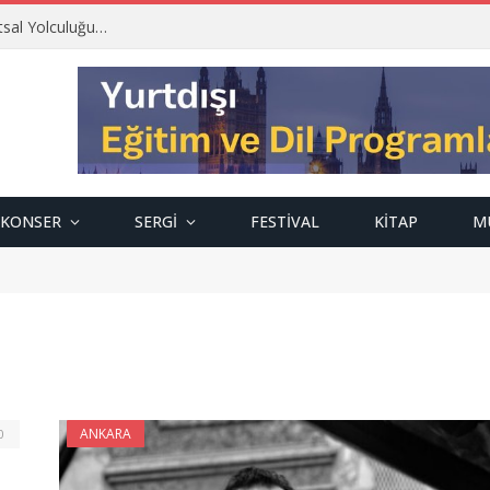
tsal Yolculuğu…
KONSER
SERGI
FESTIVAL
KITAP
M
ANKARA
0