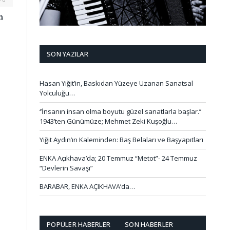
n
SON YAZILAR
Hasan Yiğit’in, Baskıdan Yüzeye Uzanan Sanatsal
Yolculuğu…
‘’İnsanın insan olma boyutu güzel sanatlarla başlar.’’
1943’ten Günümüze; Mehmet Zeki Kuşoğlu…
Yiğit Aydın’ın Kaleminden: Baş Belaları ve Başyapıtları
ENKA Açıkhava’da; 20 Temmuz “Metot”- 24 Temmuz
“Devlerin Savaşı”
BARABAR, ENKA AÇIKHAVA’da…
POPÜLER HABERLER
SON HABERLER