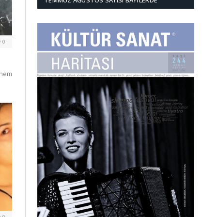
TEMMUZ AĞUSTOS SAYISI BAYILERDE
0
enem
0