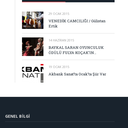
29 OCAK 2015
VENEDİK CAMCILIĞI / Gülistan
Ertik
14 HAZIRAN 2015
BAYKAL SARAN OYUNCULUK
ÖDÜLÜ FULYA KOÇAK’IN…
19 OCAK 2015
Akbank Sanat’ta Ocak’ta Şiir Var
GENEL BILGI