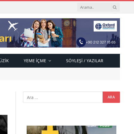
ÜZIK
YEME İÇME
SÖYLEŞI / YAZILAR
Video
oynatıcı