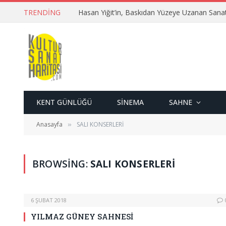
TRENDING
Hasan Yiğit’in, Baskıdan Yüzeye Uzanan Sana
KENT GÜNLÜĞÜ
SINEMA
SAHNE
Anasayfa
SALI KONSERLERİ
»
BROWSING:
SALI KONSERLERİ
6 ŞUBAT 2018
YILMAZ GÜNEY SAHNESİ