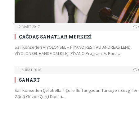
2 MART 2017
ÇAĞDAŞ SANATLAR MERKEZİ
Salı Konserleri VİYOLONSEL – PİYANO RESİTALİ ANDREAS LEND,
VİYOLONSEL HANDE DALKILIÇ, PİYANO Program: A. Part,…
1 ŞUBAT 2016
SANART
Salı Konserleri Çellobella 4 Çello İle Tangodan Türküye / Sevgililer
Günü Gözde Çerçi Damla…