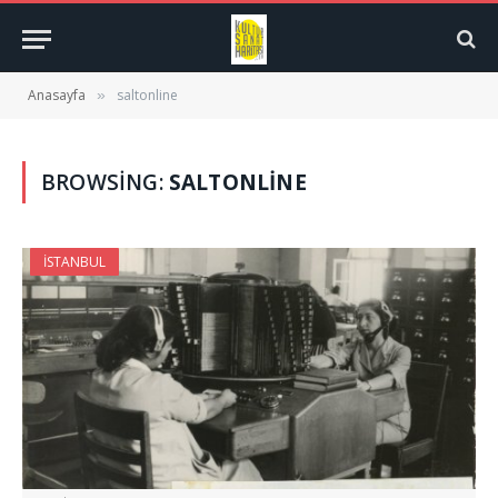
Anasayfa
saltonline
»
BROWSING:
SALTONLINE
İSTANBUL