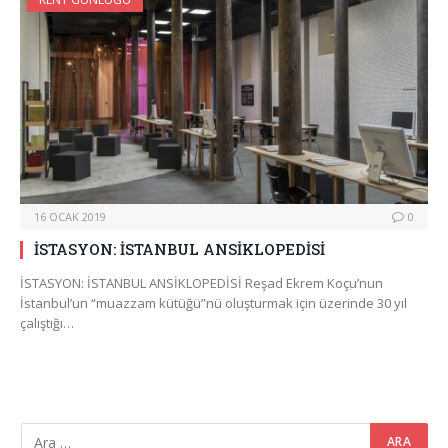
16 OCAK 2019
0
İSTASYON: İSTANBUL ANSİKLOPEDİSİ
İSTASYON: İSTANBUL ANSİKLOPEDİSİ Reşad Ekrem Koçu’nun
İstanbul’un “muazzam kütüğü”nü oluşturmak için üzerinde 30 yıl
çalıştığı…