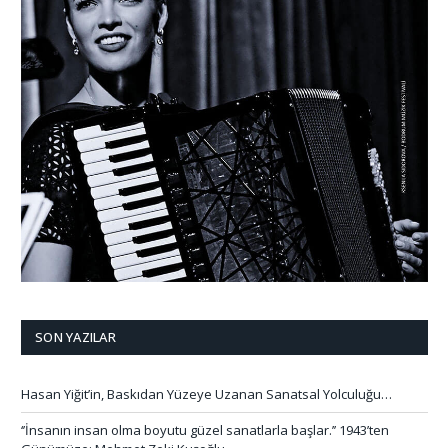
SON YAZILAR
Hasan Yiğit’in, Baskıdan Yüzeye Uzanan Sanatsal Yolculuğu…
‘’İnsanın insan olma boyutu güzel sanatlarla başlar.’’ 1943’ten