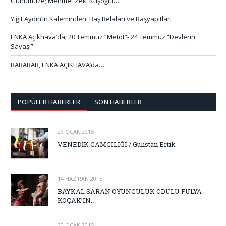
Günümüze; Mehmet Zeki Kuşoğlu…
Yiğit Aydın’ın Kaleminden: Baş Belaları ve Başyapıtları
ENKA Açıkhava’da; 20 Temmuz “Metot”- 24 Temmuz “Devlerin
Savaşı”
BARABAR, ENKA AÇIKHAVA’da…
POPÜLER HABERLER
SON HABERLER
29 OCAK 2015
VENEDİK CAMCILIĞI / Gülistan Ertik
14 HAZIRAN 2015
BAYKAL SARAN OYUNCULUK ÖDÜLÜ FULYA
KOÇAK’IN…
30 OCAK 2015