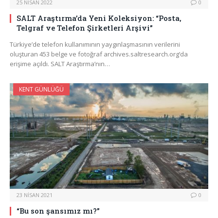
25 NISAN 2022
0
SALT Araştırma’da Yeni Koleksiyon: “Posta,
Telgraf ve Telefon Şirketleri Arşivi”
Türkiye’de telefon kullanımının yaygınlaşmasının verilerini
oluşturan 453 belge ve fotoğraf archives.saltresearch.org’da
erişime açıldı. SALT Araştırma’nın…
KENT GÜNLÜĞÜ
23 NISAN 2021
0
“Bu son şansımız mı?”