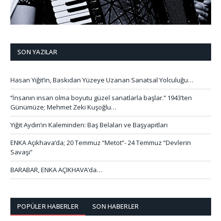
SON YAZILAR
Hasan Yiğit’in, Baskıdan Yüzeye Uzanan Sanatsal Yolculuğu…
‘’İnsanın insan olma boyutu güzel sanatlarla başlar.’’ 1943’ten
Günümüze; Mehmet Zeki Kuşoğlu…
Yiğit Aydın’ın Kaleminden: Baş Belaları ve Başyapıtları
ENKA Açıkhava’da; 20 Temmuz “Metot”- 24 Temmuz “Devlerin
Savaşı”
BARABAR, ENKA AÇIKHAVA’da…
POPÜLER HABERLER
SON HABERLER