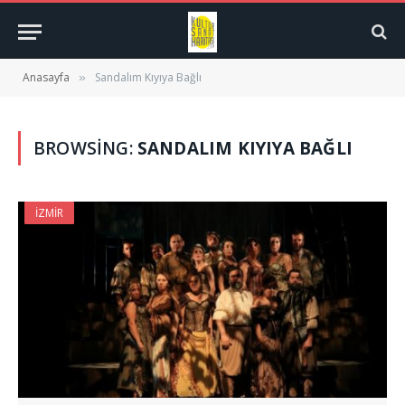
Anasayfa
Sandalım Kıyıya Bağlı
»
BROWSING:
SANDALIM KIYIYA BAĞLI
İZMIR