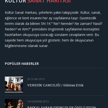
KÜLTÜR
SANAT HARİTASI
Kültür Sanat Haritası, şehirlerin yakın takipçisidir. Kültür, sanat,
eğlence ve kent insanını her ay sayfalarına taşır. Gazetecilik
terimi olarak da bilinen 5N 1K""Ne? Nerede? Ne zaman? Nasıl?
Neden? ve Kim?" prensibini öngörerek sayfalarının konseptini
hazırlarken okuyucuya soracağı soruların cevaplarını verir. Bu
sayede hem okuyucuya yol gösterir, hem de okuyucunun
bilgilenmesine olanak sunar.
POPÜLER HABERLER
29 OCAK 2015
VENEDİK CAMCILIĞI / Gülistan Ertik
14 HAZIRAN 2015
BAYKAL SARAN OYUNCULUK ÖDÜLÜ FULYA