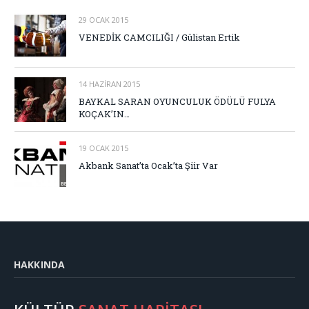
29 OCAK 2015
VENEDİK CAMCILIĞI / Gülistan Ertik
14 HAZIRAN 2015
BAYKAL SARAN OYUNCULUK ÖDÜLÜ FULYA
KOÇAK’IN…
19 OCAK 2015
Akbank Sanat’ta Ocak’ta Şiir Var
HAKKINDA