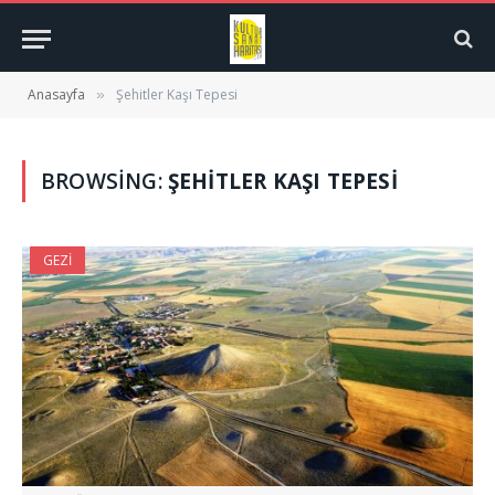
Anasayfa
Şehitler Kaşı Tepesi
»
BROWSING:
ŞEHITLER KAŞI TEPESI
GEZI