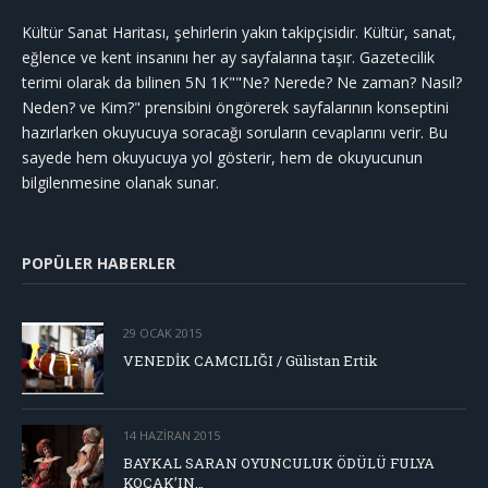
Kültür Sanat Haritası, şehirlerin yakın takipçisidir. Kültür, sanat,
eğlence ve kent insanını her ay sayfalarına taşır. Gazetecilik
terimi olarak da bilinen 5N 1K""Ne? Nerede? Ne zaman? Nasıl?
Neden? ve Kim?" prensibini öngörerek sayfalarının konseptini
hazırlarken okuyucuya soracağı soruların cevaplarını verir. Bu
sayede hem okuyucuya yol gösterir, hem de okuyucunun
bilgilenmesine olanak sunar.
POPÜLER HABERLER
29 OCAK 2015
VENEDİK CAMCILIĞI / Gülistan Ertik
14 HAZIRAN 2015
BAYKAL SARAN OYUNCULUK ÖDÜLÜ FULYA
KOÇAK’IN…