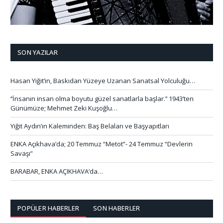
SON YAZILAR
Hasan Yiğit’in, Baskıdan Yüzeye Uzanan Sanatsal Yolculuğu…
‘’İnsanın insan olma boyutu güzel sanatlarla başlar.’’ 1943’ten
Günümüze; Mehmet Zeki Kuşoğlu…
Yiğit Aydın’ın Kaleminden: Baş Belaları ve Başyapıtları
ENKA Açıkhava’da; 20 Temmuz “Metot”- 24 Temmuz “Devlerin
Savaşı”
BARABAR, ENKA AÇIKHAVA’da…
POPÜLER HABERLER
SON HABERLER