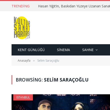
TRENDING
Hasan Yiğit’in, Baskıdan Yüzeye Uzanan Sana
KENT GÜNLÜĞÜ
SINEMA
SAHNE
Anasayfa
Selim Saraçoğlu
»
BROWSING:
SELIM SARAÇOĞLU
İSTANBUL