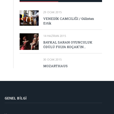
29 OCAK 2015
VENEDİK CAMCILIĞI / Gülistan
Ertik
14 HAZIRAN 2015
BAYKAL SARAN OYUNCULUK
ÖDÜLÜ FULYA KOÇAK’IN…
30 OCAK 2015
MOZARTHAUS
GENEL BILGI