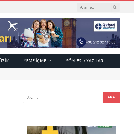
ÜZIK
YEME İÇME
SÖYLEŞI / YAZILAR
Video
oynatıcı