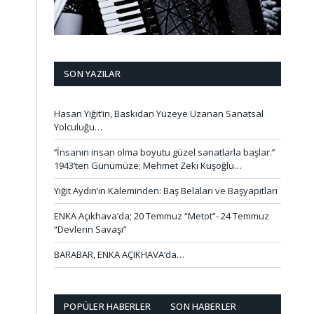
SON YAZILAR
Hasan Yiğit’in, Baskıdan Yüzeye Uzanan Sanatsal
Yolculuğu…
‘’İnsanın insan olma boyutu güzel sanatlarla başlar.’’
1943’ten Günümüze; Mehmet Zeki Kuşoğlu…
Yiğit Aydın’ın Kaleminden: Baş Belaları ve Başyapıtları
ENKA Açıkhava’da; 20 Temmuz “Metot”- 24 Temmuz
“Devlerin Savaşı”
BARABAR, ENKA AÇIKHAVA’da…
POPÜLER HABERLER
SON HABERLER