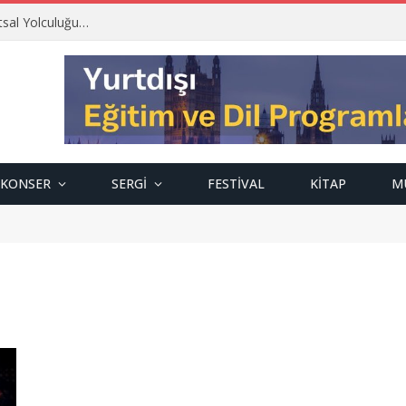
tsal Yolculuğu…
KONSER
SERGI
FESTIVAL
KITAP
M