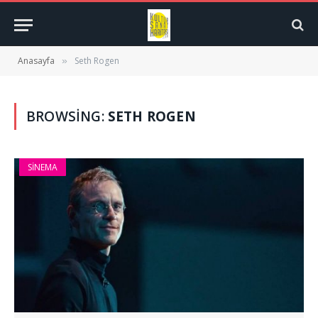
Anasayfa
Seth Rogen
»
BROWSING:
SETH ROGEN
SINEMA