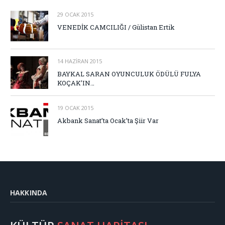
29 OCAK 2015
VENEDİK CAMCILIĞI / Gülistan Ertik
14 HAZIRAN 2015
BAYKAL SARAN OYUNCULUK ÖDÜLÜ FULYA
KOÇAK’IN…
19 OCAK 2015
Akbank Sanat’ta Ocak’ta Şiir Var
HAKKINDA