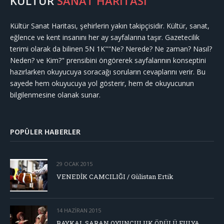
KÜLTÜR
SANAT HARİTASI
Kültür Sanat Haritası, şehirlerin yakın takipçisidir. Kültür, sanat,
eğlence ve kent insanını her ay sayfalarına taşır. Gazetecilik
terimi olarak da bilinen 5N 1K""Ne? Nerede? Ne zaman? Nasıl?
Neden? ve Kim?" prensibini öngörerek sayfalarının konseptini
hazırlarken okuyucuya soracağı soruların cevaplarını verir. Bu
sayede hem okuyucuya yol gösterir, hem de okuyucunun
bilgilenmesine olanak sunar.
POPÜLER HABERLER
29 OCAK 2015
VENEDİK CAMCILIĞI / Gülistan Ertik
14 HAZIRAN 2015
BAYKAL SARAN OYUNCULUK ÖDÜLÜ FULYA