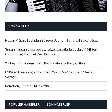
SON YAZILAR
Hasan Yiğit’in, Baskıdan Yüzeye Uzanan Sanatsal Yolculuğu…
‘’İnsanın insan olma boyutu güzel sanatlarla başlar.’’ 1943’ten
Günümüze; Mehmet Zeki Kuşoğlu…
Yiğit Aydın’ın Kaleminden: Baş Belaları ve Başyapıtları
ENKA Açıkhava’da; 20 Temmuz “Metot”- 24 Temmuz “Devlerin
Savaşı”
BARABAR, ENKA AÇIKHAVA’da…
POPÜLER HABERLER
SON HABERLER