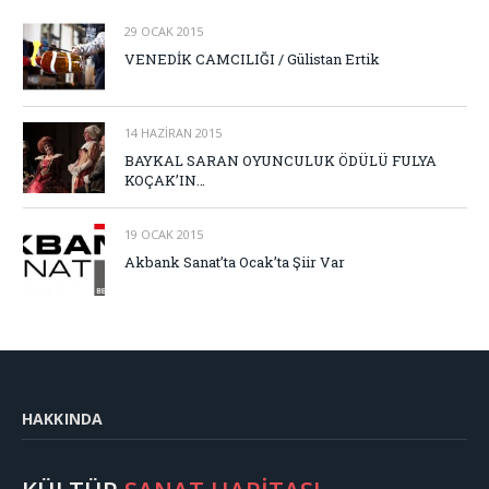
29 OCAK 2015
VENEDİK CAMCILIĞI / Gülistan Ertik
14 HAZIRAN 2015
BAYKAL SARAN OYUNCULUK ÖDÜLÜ FULYA
KOÇAK’IN…
19 OCAK 2015
Akbank Sanat’ta Ocak’ta Şiir Var
HAKKINDA