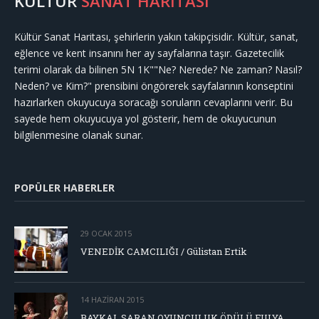
KÜLTÜR
SANAT HARİTASI
Kültür Sanat Haritası, şehirlerin yakın takipçisidir. Kültür, sanat,
eğlence ve kent insanını her ay sayfalarına taşır. Gazetecilik
terimi olarak da bilinen 5N 1K""Ne? Nerede? Ne zaman? Nasıl?
Neden? ve Kim?" prensibini öngörerek sayfalarının konseptini
hazırlarken okuyucuya soracağı soruların cevaplarını verir. Bu
sayede hem okuyucuya yol gösterir, hem de okuyucunun
bilgilenmesine olanak sunar.
POPÜLER HABERLER
29 OCAK 2015
VENEDİK CAMCILIĞI / Gülistan Ertik
14 HAZIRAN 2015
BAYKAL SARAN OYUNCULUK ÖDÜLÜ FULYA