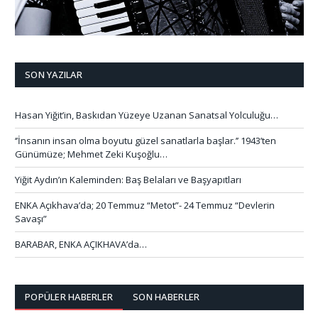
SON YAZILAR
Hasan Yiğit’in, Baskıdan Yüzeye Uzanan Sanatsal Yolculuğu…
‘’İnsanın insan olma boyutu güzel sanatlarla başlar.’’ 1943’ten
Günümüze; Mehmet Zeki Kuşoğlu…
Yiğit Aydın’ın Kaleminden: Baş Belaları ve Başyapıtları
ENKA Açıkhava’da; 20 Temmuz “Metot”- 24 Temmuz “Devlerin
Savaşı”
BARABAR, ENKA AÇIKHAVA’da…
POPÜLER HABERLER
SON HABERLER