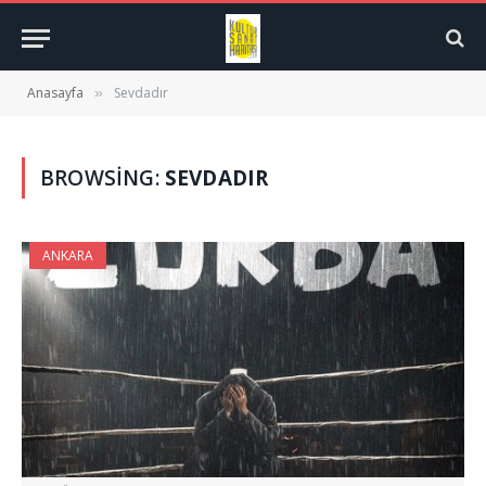
Anasayfa
Sevdadır
»
BROWSING:
SEVDADIR
ANKARA