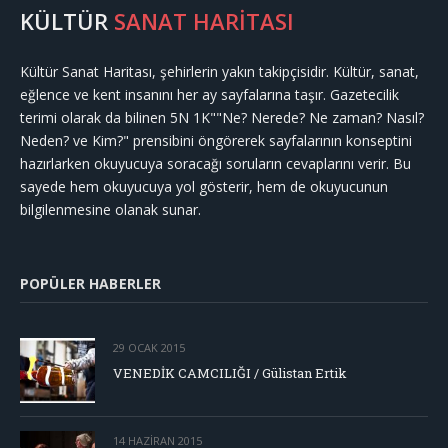
KÜLTÜR
SANAT HARİTASI
Kültür Sanat Haritası, şehirlerin yakın takipçisidir. Kültür, sanat,
eğlence ve kent insanını her ay sayfalarına taşır. Gazetecilik
terimi olarak da bilinen 5N 1K""Ne? Nerede? Ne zaman? Nasıl?
Neden? ve Kim?" prensibini öngörerek sayfalarının konseptini
hazırlarken okuyucuya soracağı soruların cevaplarını verir. Bu
sayede hem okuyucuya yol gösterir, hem de okuyucunun
bilgilenmesine olanak sunar.
POPÜLER HABERLER
29 OCAK 2015
VENEDİK CAMCILIĞI / Gülistan Ertik
14 HAZIRAN 2015