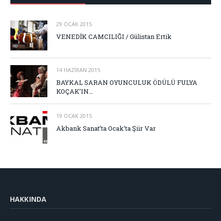
29 OCAK 2015
VENEDİK CAMCILIĞI / Gülistan Ertik
14 HAZIRAN 2015
BAYKAL SARAN OYUNCULUK ÖDÜLÜ FULYA
KOÇAK’IN…
19 OCAK 2015
Akbank Sanat’ta Ocak’ta Şiir Var
HAKKINDA