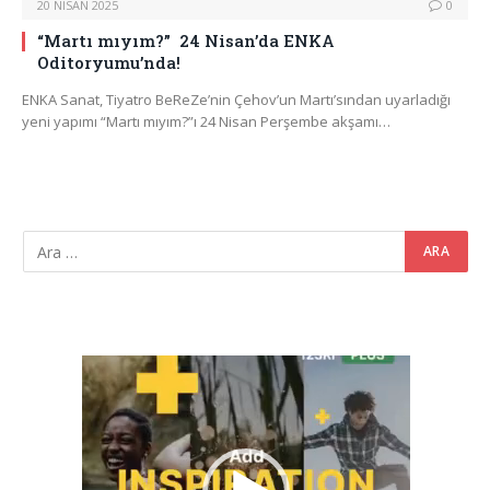
20 NISAN 2025
0
“Martı mıyım?” 24 Nisan’da ENKA
Oditoryumu’nda!
ENKA Sanat, Tiyatro BeReZe’nin Çehov’un Martı’sından uyarladığı
yeni yapımı “Martı mıyım?”ı 24 Nisan Perşembe akşamı…
Video
oynatıcı