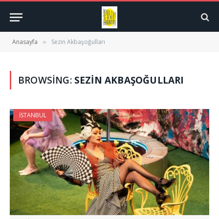
Anasayfa
Sezin Akbaşoğulları
»
BROWSING:
SEZIN AKBAŞOĞULLARI
İSTANBUL