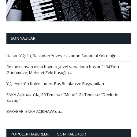
SON YAZILAR
Hasan Yiğit’in, Baskıdan Yüzeye Uzanan Sanatsal Yolculuğu…
‘’İnsanın insan olma boyutu güzel sanatlarla başlar.’’ 1943’ten
Günümüze; Mehmet Zeki Kuşoğlu…
Yiğit Aydın’ın Kaleminden: Baş Belaları ve Başyapıtları
ENKA Açıkhava’da; 20 Temmuz “Metot”- 24 Temmuz “Devlerin
Savaşı”
BARABAR, ENKA AÇIKHAVA’da…
POPÜLER HABERLER
SON HABERLER