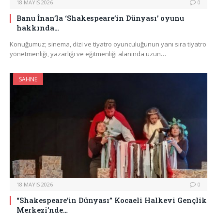
18 MAYIS 2026
0
Banu İnan’la ‘Shakespeare’in Dünyası’ oyunu
hakkında…
Konuğumuz; sinema, dizi ve tiyatro oyunculuğunun yanı sıra tiyatro
yönetmenliği, yazarlığı ve eğitmenliği alanında uzun…
SAHNE
18 MAYIS 2026
0
“Shakespeare’in Dünyası” Kocaeli Halkevi Gençlik
Merkezi’nde…