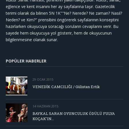
eğlence ve kent insanını her ay sayfalarına taşır. Gazetecilik
terimi olarak da bilinen 5N 1K""Ne? Nerede? Ne zaman? Nasıl?
Neden? ve Kim?" prensibini öngörerek sayfalarının konseptini
hazırlarken okuyucuya soracağı soruların cevaplarını verir. Bu
sayede hem okuyucuya yol gösterir, hem de okuyucunun
bilgilenmesine olanak sunar.
POPÜLER HABERLER
29 OCAK 2015
VENEDİK CAMCILIĞI / Gülistan Ertik
14 HAZIRAN 2015
BAYKAL SARAN OYUNCULUK ÖDÜLÜ FULYA
KOÇAK’IN…