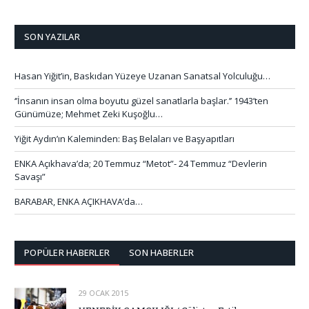
SON YAZILAR
Hasan Yiğit’in, Baskıdan Yüzeye Uzanan Sanatsal Yolculuğu…
‘’İnsanın insan olma boyutu güzel sanatlarla başlar.’’ 1943’ten
Günümüze; Mehmet Zeki Kuşoğlu…
Yiğit Aydın’ın Kaleminden: Baş Belaları ve Başyapıtları
ENKA Açıkhava’da; 20 Temmuz “Metot”- 24 Temmuz “Devlerin
Savaşı”
BARABAR, ENKA AÇIKHAVA’da…
POPÜLER HABERLER
SON HABERLER
29 OCAK 2015