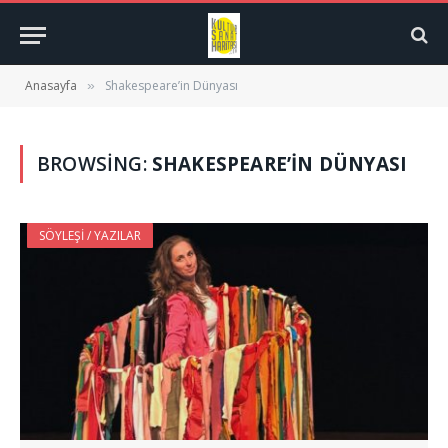
Anasayfa
Shakespeare’in Dünyası
»
BROWSING:
SHAKESPEARE’IN DÜNYASI
SÖYLEŞI / YAZILAR