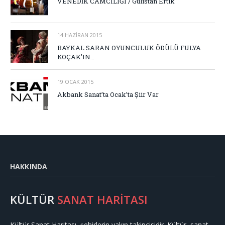
VENEDİK CAMCILIĞI / Gülistan Ertik
14 HAZIRAN 2015
BAYKAL SARAN OYUNCULUK ÖDÜLÜ FULYA
KOÇAK’IN…
19 OCAK 2015
Akbank Sanat’ta Ocak’ta Şiir Var
HAKKINDA
KÜLTÜR
SANAT HARİTASI
Kültür Sanat Haritası, şehirlerin yakın takipçisidir. Kültür, sanat,