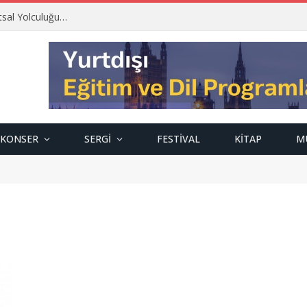
tsal Yolculuğu…
KONSER
SERGI
FESTIVAL
KITAP
M