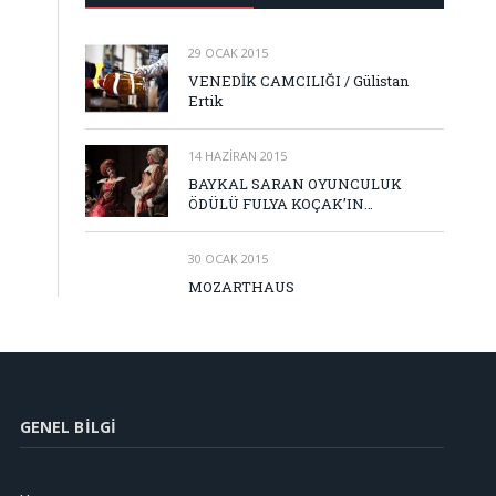
29 OCAK 2015
VENEDİK CAMCILIĞI / Gülistan
Ertik
14 HAZIRAN 2015
BAYKAL SARAN OYUNCULUK
ÖDÜLÜ FULYA KOÇAK’IN…
30 OCAK 2015
MOZARTHAUS
GENEL BILGI