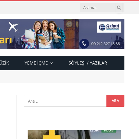
ÜZIK
YEME İÇME
SÖYLEŞI / YAZILAR
Video
oynatıcı