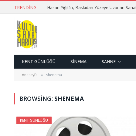
TRENDING
Hasan Yiğit’in, Baskıdan Yüzeye Uzanan Sana
KENT GÜNLÜĞÜ
SINEMA
SAHNE
Anasayfa
shenema
»
BROWSING:
SHENEMA
KENT GÜNLÜĞÜ