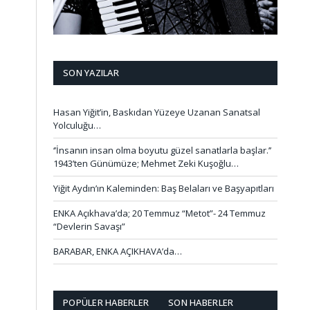
SON YAZILAR
Hasan Yiğit’in, Baskıdan Yüzeye Uzanan Sanatsal
Yolculuğu…
‘’İnsanın insan olma boyutu güzel sanatlarla başlar.’’
1943’ten Günümüze; Mehmet Zeki Kuşoğlu…
Yiğit Aydın’ın Kaleminden: Baş Belaları ve Başyapıtları
ENKA Açıkhava’da; 20 Temmuz “Metot”- 24 Temmuz
“Devlerin Savaşı”
BARABAR, ENKA AÇIKHAVA’da…
POPÜLER HABERLER
SON HABERLER