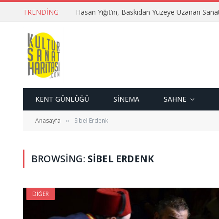
TRENDING
Hasan Yiğit’in, Baskıdan Yüzeye Uzanan Sana
KENT GÜNLÜĞÜ
SINEMA
SAHNE
Anasayfa
Sibel Erdenk
»
BROWSING:
SIBEL ERDENK
DIĞER