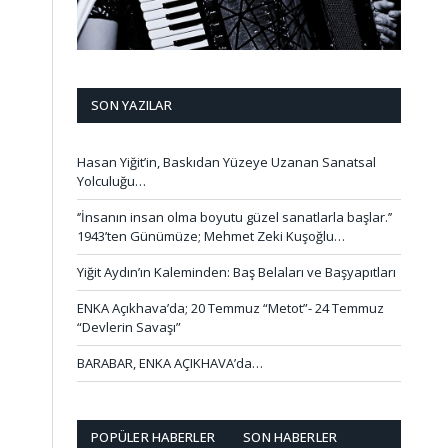
SON YAZILAR
Hasan Yiğit’in, Baskıdan Yüzeye Uzanan Sanatsal
Yolculuğu…
‘’İnsanın insan olma boyutu güzel sanatlarla başlar.’’
1943’ten Günümüze; Mehmet Zeki Kuşoğlu…
Yiğit Aydın’ın Kaleminden: Baş Belaları ve Başyapıtları
ENKA Açıkhava’da; 20 Temmuz “Metot”- 24 Temmuz
“Devlerin Savaşı”
BARABAR, ENKA AÇIKHAVA’da…
POPÜLER HABERLER
SON HABERLER