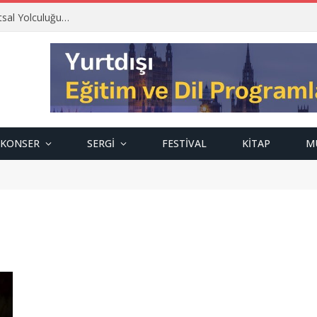
tsal Yolculuğu…
KONSER
SERGI
FESTIVAL
KITAP
M