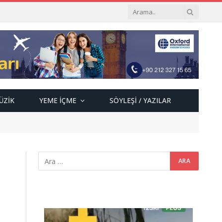
ÜZIK
YEME İÇME
SÖYLEŞI / YAZILAR
Video
oynatıcı