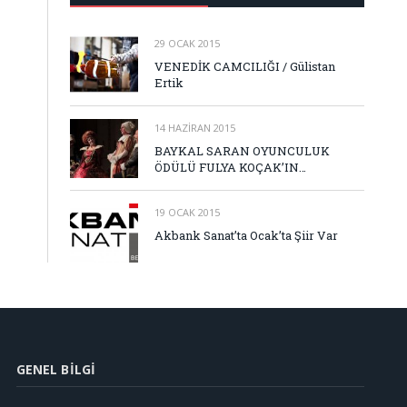
29 OCAK 2015
VENEDİK CAMCILIĞI / Gülistan
Ertik
14 HAZIRAN 2015
BAYKAL SARAN OYUNCULUK
ÖDÜLÜ FULYA KOÇAK’IN…
19 OCAK 2015
Akbank Sanat’ta Ocak’ta Şiir Var
GENEL BILGI