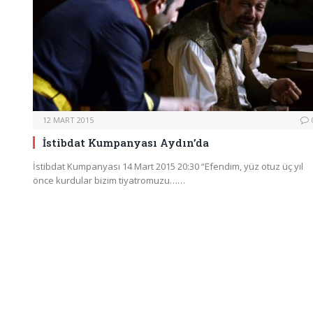
12 MART 2015
İstibdat Kumpanyası Aydın’da
İstibdat Kumpanyası 14 Mart 2015 20:30 “Efendim, yüz otuz üç yıl
önce kurdular bizim tiyatromuzu……