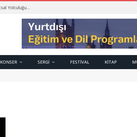
tsal Yolculuğu…
KONSER
SERGI
FESTIVAL
KITAP
M