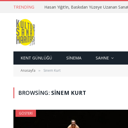
TRENDING
Hasan Yiğit’in, Baskıdan Yüzeye Uzanan Sana
KENT GÜNLÜĞÜ
SINEMA
SAHNE
Anasayfa
Sinem Kurt
»
BROWSING:
SINEM KURT
GÖSTERI