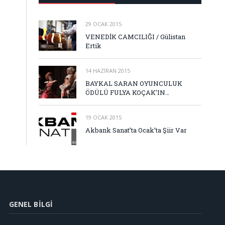
29 OCAK 2015
VENEDİK CAMCILIĞI / Gülistan
Ertik
14 HAZIRAN 2015
BAYKAL SARAN OYUNCULUK
ÖDÜLÜ FULYA KOÇAK’IN…
19 OCAK 2015
Akbank Sanat’ta Ocak’ta Şiir Var
GENEL BILGI