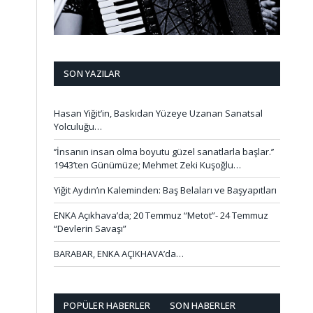
SON YAZILAR
Hasan Yiğit’in, Baskıdan Yüzeye Uzanan Sanatsal
Yolculuğu…
‘’İnsanın insan olma boyutu güzel sanatlarla başlar.’’
1943’ten Günümüze; Mehmet Zeki Kuşoğlu…
Yiğit Aydın’ın Kaleminden: Baş Belaları ve Başyapıtları
ENKA Açıkhava’da; 20 Temmuz “Metot”- 24 Temmuz
“Devlerin Savaşı”
BARABAR, ENKA AÇIKHAVA’da…
POPÜLER HABERLER
SON HABERLER