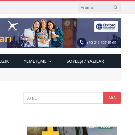
ÜZIK
YEME İÇME
SÖYLEŞI / YAZILAR
Video
oynatıcı