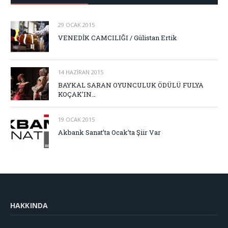
29 OCAK 2015
VENEDİK CAMCILIĞI / Gülistan Ertik
14 HAZIRAN 2015
BAYKAL SARAN OYUNCULUK ÖDÜLÜ FULYA
KOÇAK’IN…
19 OCAK 2015
Akbank Sanat’ta Ocak’ta Şiir Var
HAKKINDA