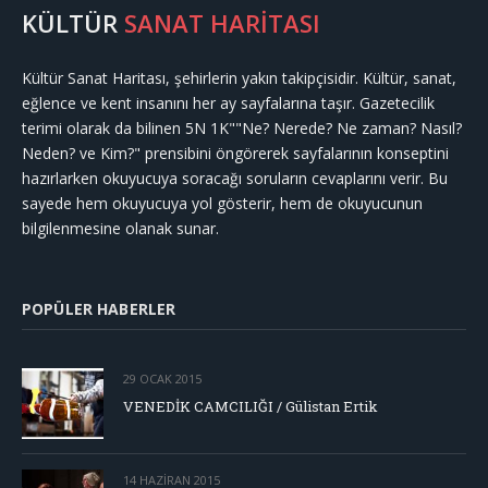
KÜLTÜR
SANAT HARİTASI
Kültür Sanat Haritası, şehirlerin yakın takipçisidir. Kültür, sanat,
eğlence ve kent insanını her ay sayfalarına taşır. Gazetecilik
terimi olarak da bilinen 5N 1K""Ne? Nerede? Ne zaman? Nasıl?
Neden? ve Kim?" prensibini öngörerek sayfalarının konseptini
hazırlarken okuyucuya soracağı soruların cevaplarını verir. Bu
sayede hem okuyucuya yol gösterir, hem de okuyucunun
bilgilenmesine olanak sunar.
POPÜLER HABERLER
29 OCAK 2015
VENEDİK CAMCILIĞI / Gülistan Ertik
14 HAZIRAN 2015