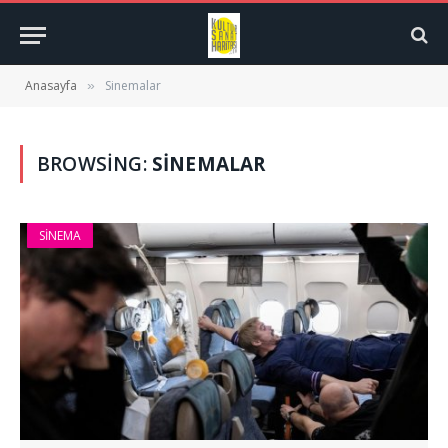
Anasayfa
Sinemalar
»
BROWSING:
SINEMALAR
SINEMA