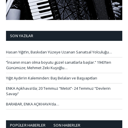
SON YAZILAR
Hasan Yiğit’in, Baskıdan Yüzeye Uzanan Sanatsal Yolculuğu…
‘’İnsanın insan olma boyutu güzel sanatlarla başlar.’’ 1943’ten
Günümüze; Mehmet Zeki Kuşoğlu…
Yiğit Aydın’ın Kaleminden: Baş Belaları ve Başyapıtları
ENKA Açıkhava’da; 20 Temmuz “Metot”- 24 Temmuz “Devlerin
Savaşı”
BARABAR, ENKA AÇIKHAVA’da…
POPÜLER HABERLER
SON HABERLER