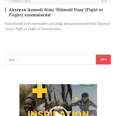
7 TEMMUZ 2025
0
Aksiyon-komedi filmi ‘Ölümcül Uçuş’ (Fight or
Flight) sinemalarda!
Başrolünde Josh Hartnett’in yer aldığı aksiyon-komedi filmi ‘Ölümcül
Uçuş’ / Fight or Flight, 4 Temmuz’dan…
Video
oynatıcı