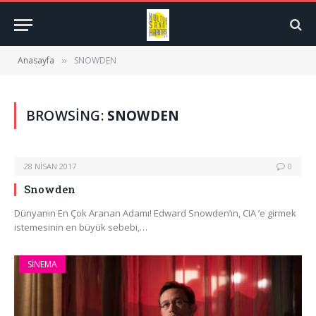
Anasayfa
SNOWDEN
»
BROWSING:
SNOWDEN
28 NISAN 2017
0
Snowden
Dünyanın En Çok Aranan Adamı! Edward Snowden’ın, CIA ’e girmek
istemesinin en büyük sebebi,…
SINEMA