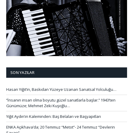
SON YAZILAR
Hasan Yiğit’in, Baskıdan Yüzeye Uzanan Sanatsal Yolculuğu…
‘’İnsanın insan olma boyutu güzel sanatlarla başlar.’’ 1943’ten
Günümüze; Mehmet Zeki Kuşoğlu…
Yiğit Aydın’ın Kaleminden: Baş Belaları ve Başyapıtları
ENKA Açıkhava’da; 20 Temmuz “Metot”- 24 Temmuz “Devlerin
Savaşı”