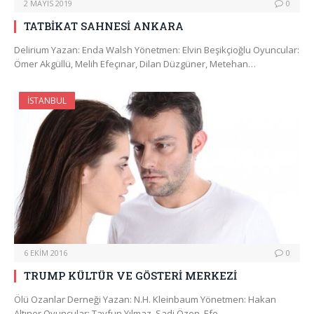
2 MAYIS 2019
0
TATBİKAT SAHNESİ ANKARA
Delirium Yazan: Enda Walsh Yönetmen: Elvin Beşikçioğlu Oyuncular:
Ömer Akgüllü, Melih Efeçınar, Dilan Düzgüner, Metehan…
İSTANBUL
6 EKIM 2016
0
TRUMP KÜLTÜR VE GÖSTERİ MERKEZİ
Ölü Ozanlar Derneği Yazan: N.H. Kleinbaum Yönetmen: Hakan
Altıner Oyuncular: Tayfun Yılmaz, Sadi Özen, Efe…