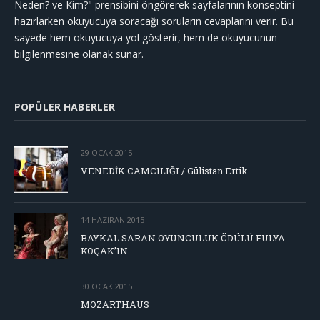
Neden? ve Kim?" prensibini öngörerek sayfalarının konseptini
hazırlarken okuyucuya soracağı soruların cevaplarını verir. Bu
sayede hem okuyucuya yol gösterir, hem de okuyucunun
bilgilenmesine olanak sunar.
POPÜLER HABERLER
29 OCAK 2015
VENEDİK CAMCILIĞI / Gülistan Ertik
14 HAZIRAN 2015
BAYKAL SARAN OYUNCULUK ÖDÜLÜ FULYA
KOÇAK’IN…
30 OCAK 2015
MOZARTHAUS