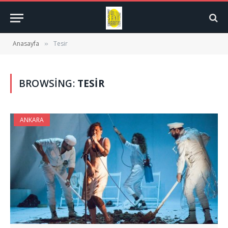
Anasayfa
Tesir
»
BROWSING:
TESIR
ANKARA