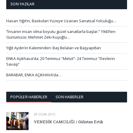
SON YAZILAR
Hasan Yiğit’in, Baskıdan Yüzeye Uzanan Sanatsal Yolculuğu…
‘’İnsanın insan olma boyutu güzel sanatlarla başlar.’’ 1943’ten
Günümüze; Mehmet Zeki Kuşoğlu…
Yiğit Aydın’ın Kaleminden: Baş Belaları ve Başyapıtları
ENKA Açıkhava’da; 20 Temmuz “Metot”- 24 Temmuz “Devlerin
Savaşı”
BARABAR, ENKA AÇIKHAVA’da…
POPÜLER HABERLER
SON HABERLER
29 OCAK 2015
VENEDİK CAMCILIĞI / Gülistan Ertik