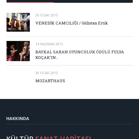
29 OCAK 2015
VENEDİK CAMCILIĞI / Gülistan Ertik
14 HAZIRAN 2015
BAYKAL SARAN OYUNCULUK ÖDÜLÜ FULYA
KOÇAK’IN…
30 OCAK 2015
MOZARTHAUS
HAKKINDA
KÜLTÜR
SANAT HARİTASI