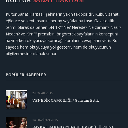
Kültür Sanat Haritası, şehirlerin yakın takipçisidir. Kültür, sanat,
eğlence ve kent insanını her ay sayfalarına taşır. Gazetecilik
terimi olarak da bilinen 5N 1K""Ne? Nerede? Ne zaman? Nasıl?
Neden? ve Kim?" prensibini öngörerek sayfalarının konseptini
hazırlarken okuyucuya soracağı soruların cevaplarını verir. Bu
sayede hem okuyucuya yol gösterir, hem de okuyucunun
bilgilenmesine olanak sunar.
POPÜLER HABERLER
29 OCAK 2015
VENEDİK CAMCILIĞI / Gülistan Ertik
14 HAZIRAN 2015
BAYKAL SARAN OYUNCULUK ÖDÜLÜ FULYA