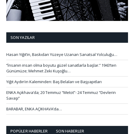
SON YAZILAR
Hasan Yiğit’in, Baskıdan Yüzeye Uzanan Sanatsal Yolculuğu…
‘’İnsanın insan olma boyutu güzel sanatlarla başlar.’’ 1943’ten
Günümüze; Mehmet Zeki Kuşoğlu…
Yiğit Aydın’ın Kaleminden: Baş Belaları ve Başyapıtları
ENKA Açıkhava’da; 20 Temmuz “Metot”- 24 Temmuz “Devlerin
Savaşı”
BARABAR, ENKA AÇIKHAVA’da…
POPÜLER HABERLER
SON HABERLER