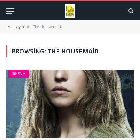
Anasayfa
The Housemaid
»
BROWSING:
THE HOUSEMAID
SINEMA