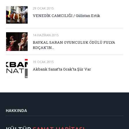
29 OCAK 2015
VENEDİK CAMCILIĞI / Gülistan Ertik
14 HAZIRAN 2015
BAYKAL SARAN OYUNCULUK ÖDÜLÜ FULYA
KOÇAK’IN…
19 OCAK 2015
Akbank Sanat’ta Ocak’ta Şiir Var
HAKKINDA