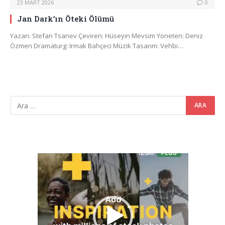
23 MART 2026
0
Jan Dark’ın Öteki Ölümü
Yazan: Stefan Tsanev Çeviren: Hüseyin Mevsim Yöneten: Deniz
Özmen Dramaturg: Irmak Bahçeci Müzik Tasarım: Vehbi…
Video
oynatıcı