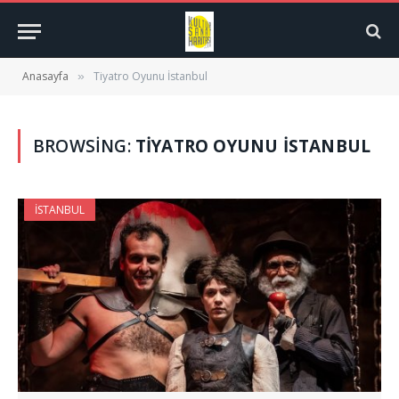
Anasayfa
Tiyatro Oyunu İstanbul
»
BROWSING:
TIYATRO OYUNU İSTANBUL
İSTANBUL