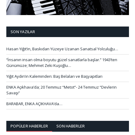
SON YAZILAR
Hasan Yiğit’in, Baskıdan Yüzeye Uzanan Sanatsal Yolculuğu…
‘’İnsanın insan olma boyutu güzel sanatlarla başlar.’’ 1943’ten
Günümüze; Mehmet Zeki Kuşoğlu…
Yiğit Aydın’ın Kaleminden: Baş Belaları ve Başyapıtları
ENKA Açıkhava’da; 20 Temmuz “Metot”- 24 Temmuz “Devlerin
Savaşı”
BARABAR, ENKA AÇIKHAVA’da…
POPÜLER HABERLER
SON HABERLER