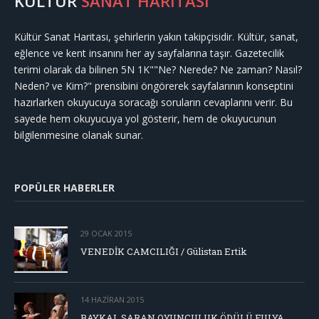
KÜLTÜR
SANAT HARİTASI
Kültür Sanat Haritası, şehirlerin yakın takipçisidir. Kültür, sanat,
eğlence ve kent insanını her ay sayfalarına taşır. Gazetecilik
terimi olarak da bilinen 5N 1K""Ne? Nerede? Ne zaman? Nasıl?
Neden? ve Kim?" prensibini öngörerek sayfalarının konseptini
hazırlarken okuyucuya soracağı soruların cevaplarını verir. Bu
sayede hem okuyucuya yol gösterir, hem de okuyucunun
bilgilenmesine olanak sunar.
POPÜLER HABERLER
29 OCAK 2015
VENEDİK CAMCILIĞI / Gülistan Ertik
14 HAZIRAN 2015
BAYKAL SARAN OYUNCULUK ÖDÜLÜ FULYA