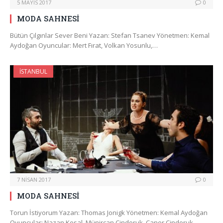
5 MAYIS 2017
0
MODA SAHNESİ
Bütün Çılgınlar Sever Beni Yazan: Stefan Tsanev Yönetmen: Kemal
Aydoğan Oyuncular: Mert Fırat, Volkan Yosunlu,…
İSTANBUL
7 NISAN 2017
0
MODA SAHNESİ
Torun İstiyorum Yazan: Thomas Jonigk Yönetmen: Kemal Aydoğan
Oyuncular: Nazan Kesal, Münircan Cindoruk, Caner Cindoruk,…