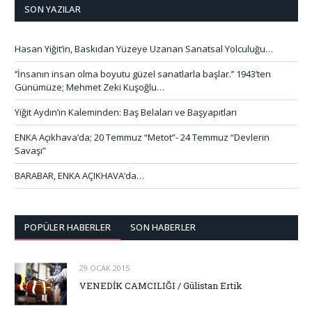
SON YAZILAR
Hasan Yiğit’in, Baskıdan Yüzeye Uzanan Sanatsal Yolculuğu…
‘’İnsanın insan olma boyutu güzel sanatlarla başlar.’’ 1943’ten
Günümüze; Mehmet Zeki Kuşoğlu…
Yiğit Aydın’ın Kaleminden: Baş Belaları ve Başyapıtları
ENKA Açıkhava’da; 20 Temmuz “Metot”- 24 Temmuz “Devlerin
Savaşı”
BARABAR, ENKA AÇIKHAVA’da…
POPÜLER HABERLER
SON HABERLER
29 OCAK 2015
VENEDİK CAMCILIĞI / Gülistan Ertik