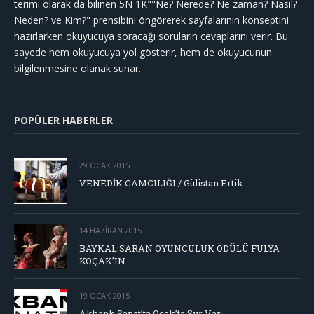
terimi olarak da bilinen 5N 1K""Ne? Nerede? Ne zaman? Nasıl?
Neden? ve Kim?" prensibini öngörerek sayfalarının konseptini
hazırlarken okuyucuya soracağı soruların cevaplarını verir. Bu
sayede hem okuyucuya yol gösterir, hem de okuyucunun
bilgilenmesine olanak sunar.
POPÜLER HABERLER
29 OCAK 2015
VENEDİK CAMCILIĞI / Gülistan Ertik
14 HAZIRAN 2015
BAYKAL SARAN OYUNCULUK ÖDÜLÜ FULYA
KOÇAK’IN…
19 OCAK 2015
Akbank Sanat’ta Ocak’ta Şiir Var