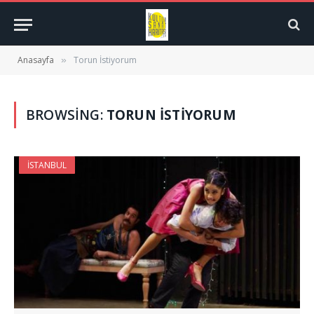
Anasayfa
Torun İstiyorum
»
BROWSING:
TORUN İSTIYORUM
İSTANBUL