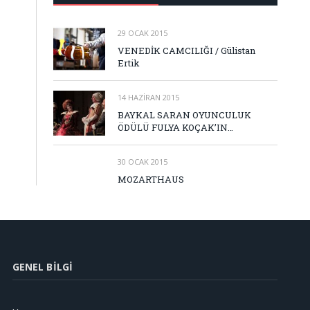
29 OCAK 2015
VENEDİK CAMCILIĞI / Gülistan
Ertik
14 HAZIRAN 2015
BAYKAL SARAN OYUNCULUK
ÖDÜLÜ FULYA KOÇAK’IN…
30 OCAK 2015
MOZARTHAUS
GENEL BILGI