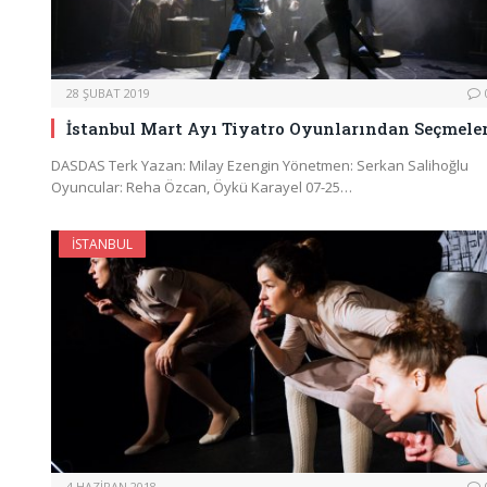
28 ŞUBAT 2019
İstanbul Mart Ayı Tiyatro Oyunlarından Seçmele
DASDAS Terk Yazan: Milay Ezengin Yönetmen: Serkan Salihoğlu
Oyuncular: Reha Özcan, Öykü Karayel 07-25…
İSTANBUL
4 HAZIRAN 2018