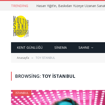
TRENDING
Hasan Yiğit’in, Baskıdan Yüzeye Uzanan Sana
KENT GÜNLÜĞÜ
SINEMA
SAHNE
Anasayfa
TOY İSTANBUL
»
BROWSING:
TOY İSTANBUL
İSTANBUL