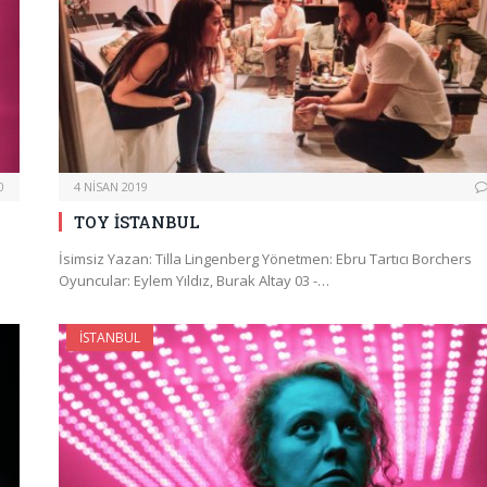
0
4 NISAN 2019
TOY İSTANBUL
İsimsiz Yazan: Tilla Lingenberg Yönetmen: Ebru Tartıcı Borchers
Oyuncular: Eylem Yıldız, Burak Altay 03 -…
İSTANBUL