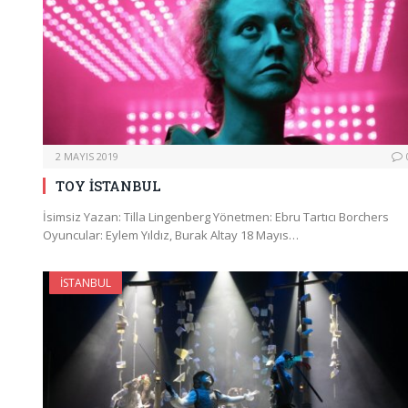
2 MAYIS 2019
TOY İSTANBUL
İsimsiz Yazan: Tilla Lingenberg Yönetmen: Ebru Tartıcı Borchers
Oyuncular: Eylem Yıldız, Burak Altay 18 Mayıs…
İSTANBUL