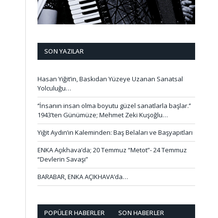
SON YAZILAR
Hasan Yiğit’in, Baskıdan Yüzeye Uzanan Sanatsal
Yolculuğu…
‘’İnsanın insan olma boyutu güzel sanatlarla başlar.’’
1943’ten Günümüze; Mehmet Zeki Kuşoğlu…
Yiğit Aydın’ın Kaleminden: Baş Belaları ve Başyapıtları
ENKA Açıkhava’da; 20 Temmuz “Metot”- 24 Temmuz
“Devlerin Savaşı”
BARABAR, ENKA AÇIKHAVA’da…
POPÜLER HABERLER
SON HABERLER