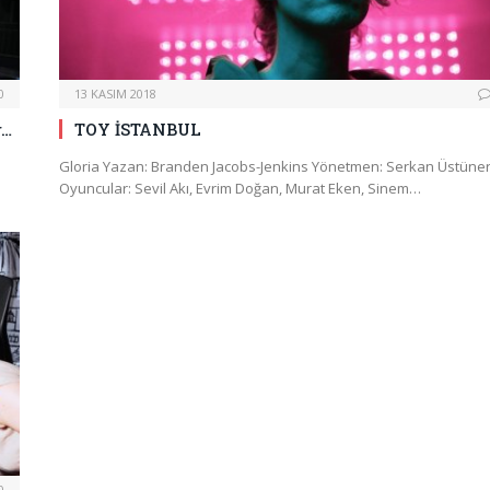
0
13 KASIM 2018
r…
TOY İSTANBUL
Gloria Yazan: Branden Jacobs-Jenkins Yönetmen: Serkan Üstüne
Oyuncular: Sevil Akı, Evrim Doğan, Murat Eken, Sinem…
0