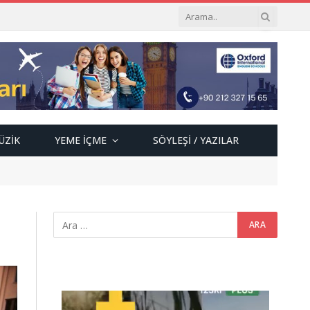
ÜZIK
YEME İÇME
SÖYLEŞI / YAZILAR
Video
oynatıcı