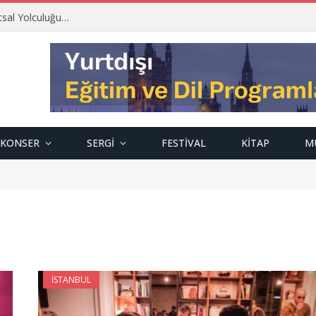
tsal Yolculuğu…
KONSER
SERGI
FESTIVAL
KITAP
M
İSTANBUL