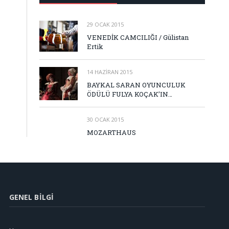
29 OCAK 2015
VENEDİK CAMCILIĞI / Gülistan
Ertik
14 HAZIRAN 2015
BAYKAL SARAN OYUNCULUK
ÖDÜLÜ FULYA KOÇAK’IN…
30 OCAK 2015
MOZARTHAUS
GENEL BILGI