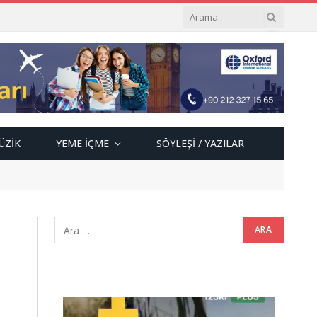
ÜZIK
YEME İÇME
SÖYLEŞI / YAZILAR
Video
oynatıcı