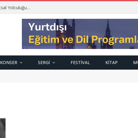
tsal Yolculuğu…
KONSER
SERGI
FESTIVAL
KITAP
M