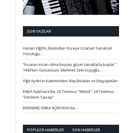
SON YAZILAR
Hasan Yiğit’in, Baskıdan Yüzeye Uzanan Sanatsal
Yolculuğu…
‘’İnsanın insan olma boyutu güzel sanatlarla başlar.’’
1943’ten Günümüze; Mehmet Zeki Kuşoğlu…
Yiğit Aydın’ın Kaleminden: Baş Belaları ve Başyapıtları
ENKA Açıkhava’da; 20 Temmuz “Metot”- 24 Temmuz
“Devlerin Savaşı”
BARABAR, ENKA AÇIKHAVA’da…
POPÜLER HABERLER
SON HABERLER