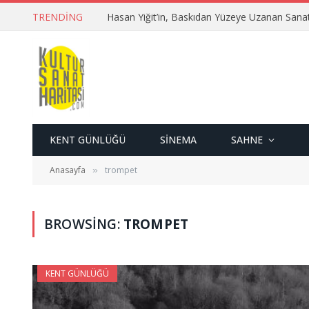
TRENDING
Hasan Yiğit’in, Baskıdan Yüzeye Uzanan Sana
KENT GÜNLÜĞÜ
SINEMA
SAHNE
Anasayfa
trompet
»
BROWSING:
TROMPET
KENT GÜNLÜĞÜ